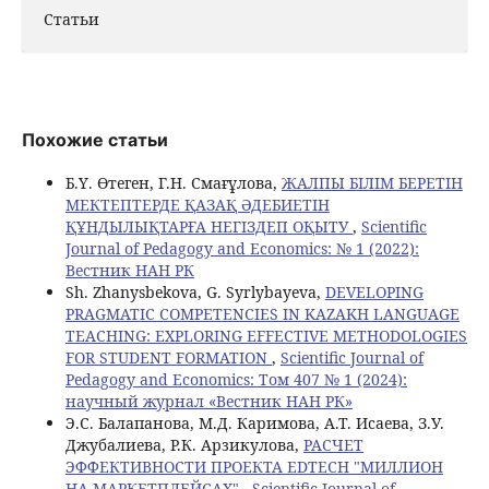
Статьи
Похожие статьи
Б.Ү. Өтеген, Г.Н. Смағұлова,
ЖАЛПЫ БІЛІМ БЕРЕТІН
МЕКТЕПТЕРДЕ ҚАЗАҚ ӘДЕБИЕТІН
ҚҰНДЫЛЫҚТАРҒА НЕГІЗДЕП ОҚЫТУ
,
Scientific
Journal of Pedagogy and Economics: № 1 (2022):
Вестник НАН РК
Sh. Zhanysbekova, G. Syrlybayeva,
DEVELOPING
PRAGMATIC COMPETENCIES IN KAZAKH LANGUAGE
TEACHING: EXPLORING EFFECTIVE METHODOLOGIES
FOR STUDENT FORMATION
,
Scientific Journal of
Pedagogy and Economics: Том 407 № 1 (2024):
научный журнал «Вестник НАН РК»
Э.С. Балапанова, М.Д. Каримова, А.Т. Исаева, З.У.
Джубалиева, Р.К. Арзикулова,
РАСЧЕТ
ЭФФЕКТИВНОСТИ ПРОЕКТА EDTECH "МИЛЛИОН
НА МАРКЕТПЛЕЙСАХ"
,
Scientific Journal of