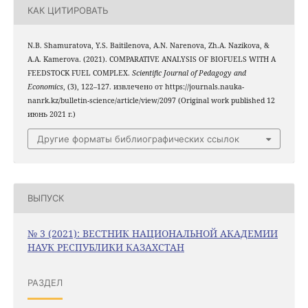
КАК ЦИТИРОВАТЬ
N.B. Shamuratova, Y.S. Baitilenova, A.N. Narenova, Zh.A. Nazikova, &
A.A. Kamerova. (2021). COMPARATIVE ANALYSIS OF BIOFUELS WITH A
FEEDSTOCK FUEL COMPLEX.
Scientific Journal of Pedagogy and
Economics
, (3), 122–127. извлечено от https://journals.nauka-
nanrk.kz/bulletin-science/article/view/2097 (Original work published 12
июнь 2021 г.)
Другие форматы библиографических ссылок
ВЫПУСК
№ 3 (2021): ВЕСТНИК НАЦИОНАЛЬНОЙ АКАДЕМИИ
НАУК РЕСПУБЛИКИ КАЗАХСТАН
РАЗДЕЛ