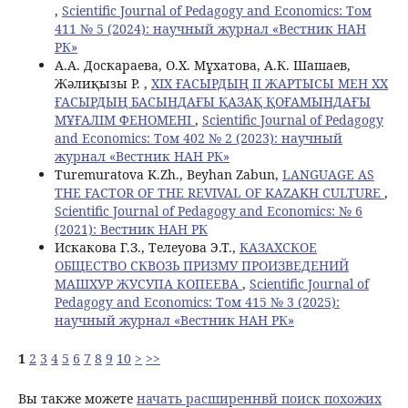
,
Scientific Journal of Pedagogy and Economics: Том
411 № 5 (2024): научный журнал «Вестник НАН
РК»
А.А. Доскараева, О.Х. Мұхатова, А.К. Шашаев,
Жәлиқызы Р. ,
XIX ҒАСЫРДЫҢ ІІ ЖАРТЫСЫ МЕН XX
ҒАСЫРДЫҢ БАСЫНДАҒЫ ҚАЗАҚ ҚОҒАМЫНДАҒЫ
МҰҒАЛІМ ФЕНОМЕНІ
,
Scientific Journal of Pedagogy
and Economics: Том 402 № 2 (2023): научный
журнал «Вестник НАН РК»
Turemuratova K.Zh., Beyhan Zabun,
LANGUAGE AS
THE FACTOR OF THE REVIVAL OF KAZAKH CULTURE
,
Scientific Journal of Pedagogy and Economics: № 6
(2021): Вестник НАН РК
Искакова Г.З., Телеуова Э.Т.,
КАЗАХСКОЕ
ОБЩЕСТВО СКВОЗЬ ПРИЗМУ ПРОИЗВЕДЕНИЙ
МАШХУР ЖУСУПА КОПЕЕВА
,
Scientific Journal of
Pedagogy and Economics: Том 415 № 3 (2025):
научный журнал «Вестник НАН РК»
1
2
3
4
5
6
7
8
9
10
>
>>
Вы также можете
начать расширеннвй поиск похожих