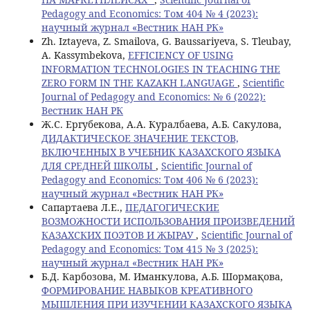
Pedagogy and Economics: Том 404 № 4 (2023):
научный журнал «Вестник НАН РК»
Zh. Iztayeva, Z. Smailova, G. Baussariyeva, S. Tleubay,
A. Kassymbekova,
EFFICIENCY OF USING
INFORMATION TECHNOLOGIES IN TEACHING THE
ZERO FORM IN THE KAZAKH LANGUAGE
,
Scientific
Journal of Pedagogy and Economics: № 6 (2022):
Вестник НАН РК
Ж.С. Ергубекова, А.А. Куралбаева, А.Б. Сакулова,
ДИДАКТИЧЕСКОЕ ЗНАЧЕНИЕ ТЕКСТОВ,
ВКЛЮЧЕННЫХ В УЧЕБНИК КАЗАХСКОГО ЯЗЫКА
ДЛЯ СРЕДНЕЙ ШКОЛЫ
,
Scientific Journal of
Pedagogy and Economics: Том 406 № 6 (2023):
научный журнал «Вестник НАН РК»
Сапартаева Л.Е.,
ПЕДАГОГИЧЕСКИЕ
ВОЗМОЖНОСТИ ИСПОЛЬЗОВАНИЯ ПРОИЗВЕДЕНИЙ
КАЗАХСКИХ ПОЭТОВ И ЖЫРАУ
,
Scientific Journal of
Pedagogy and Economics: Том 415 № 3 (2025):
научный журнал «Вестник НАН РК»
Б.Д. Карбозова, М. Иманкулова, А.Б. Шормақова,
ФОРМИРОВАНИЕ НАВЫКОВ КРЕАТИВНОГО
МЫШЛЕНИЯ ПРИ ИЗУЧЕНИИ КАЗАХСКОГО ЯЗЫКА