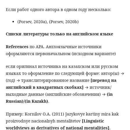
Если работ одного автора в одном году несколько:
(Porsev, 2020a), (Porsev, 2020b)
Списки литературы
только на английском языке
References
по APA. Англоязычные источники
оформляются первоначальном (исходном варианте)
если оригинал источника на казахском или русском
языках то оформление по следующей форме: автор(ы) →
(год) → транслитерированное название
[перевод на
английский в квадратных скобках]
→ источник/
выходные данные (английские обозначения) →
(in
Russian)/(in Kazakh)
.
Пример: Kornilov O.A. (2011) Jazykovye kartiny mira kak
proizvodnye nacionalnyh mentalitetov
[Linguistic
worldviews as derivatives of national mentalities]
.