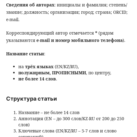
Сведения об авторах
: инициалы и фамилия; степень/
звание; должность; организация; город; страна; ORCID;
e-mail.
Корреспондирующий автор отмечается
*
(рядом
указываются
e-mail и номер мобильного телефона
).
Название статьи
:
на
трёх языках
(EN/KZ/RU),
полужирным, ПРОПИСНЫМИ
, по центру,
не более 14 слов
.
Структура статьи
Название – не более 14 слов
Аннотация (EN – до 300 слов/KZ-RU от 200 до 250
слов)
Ключевые слова (EN/KZ/RU – 5-7 слов и слово
сочетаний)