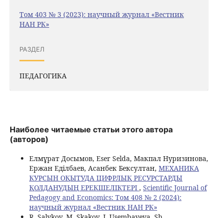
Том 403 № 3 (2023): научный журнал «Вестник
НАН РК»
РАЗДЕЛ
ПЕДАГОГИКА
Наиболее читаемые статьи этого автора
(авторов)
Елмұрат Досымов, Eser Selda, Макпал Нуризинова,
Ержан Еділбаев, Асанбек Бексултан,
МЕХАНИКА
КУРСЫН ОҚЫТУДА ЦИФРЛЫҚ РЕСУРСТАРДЫ
ҚОЛДАНУДЫҢ ЕРЕКШЕЛІКТЕРІ
,
Scientific Journal of
Pedagogy and Economics: Том 408 № 2 (2024):
научный журнал «Вестник НАН РК»
R. Salykov, M. Skakov, I. Usembayeva, Sh.