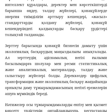
интеллект құралдары, деректер мен көрсеткіштерді
барынша өңдеу, талдау жүйелері, қонақүйлерде
энергия тиімділігін арттыру кешендері, «жасыл»
стандарттарды қолдану жүйелері, қонақүй
кешендеріндегі қалдықтарды басқару үрдістері
толықтай талданады.
Зерттеу барысында қонақүй бизнесін дамыту үшін
экологиялық басқарудың маңыздылығы анықталады.
Ал зерттеудің әдіснамалық негізі ғылыми
басылымдарға шолулар мен ресми статистикалық
және аналитикалық материалдар, талдау және
салыстыру жүйелері болды. Дереккөздер цифрлық
трансформация және экологиялық басқару жағдайында
орнықты даму тұжырымдамасының негізгі ережелерін
ашуға мүмкіндік береді.
Нәтижелер осы тұжырымдамаларды енгізу мен қызмет
көрсету үрдістерін оңтайландыруға, ресурстарды