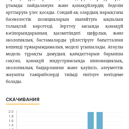
ұтымды пайдалануға және қонақүйлердің беделін
арттыруға үлес қосады. Сондай-ақ олардың нарықтағы
бәсекелестік позицияларын нығайтуға ықпалын
толықтай көрсетеді. Зерттеу аясында қонақүй
кәсіпорындарының қызметіндегі цифрлық және
экологиялық бастамаларды үйлестіруге бағытталған
кешенді тұжырымдамалық моделі ұсынылады. Атаулы
модель тұрақты дамудың қағидаттарын барынша
сақтап, қонақүй индустриясында инновациялық,
экологиялық бағдарланған және қауіпсіз, әлеуметтік
жауапты тәжірибелерді тиімді енгізуге негіздеме
болады.
СКАЧИВАНИЯ