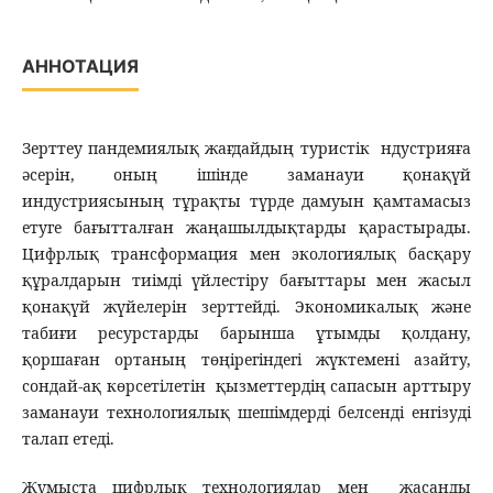
АННОТАЦИЯ
Зерттеу пандемиялық жағдайдың туристік ндустрияға
әсерін, оның ішінде заманауи қонақүй
индустриясының тұрақты түрде дамуын қамтамасыз
етуге бағытталған жаңашылдықтарды қарастырады.
Цифрлық трансформация мен экологиялық басқару
құралдарын тиімді үйлестіру бағыттары мен жасыл
қонақүй жүйелерін зерттейді. Экономикалық және
табиғи ресурстарды барынша ұтымды қолдану,
қоршаған ортаның төңірегіндегі жүктемені азайту,
сондай-ақ көрсетілетін қызметтердің сапасын арттыру
заманауи технологиялық шешімдерді белсенді енгізуді
талап етеді.
Жұмыста цифрлық технологиялар мен жасанды