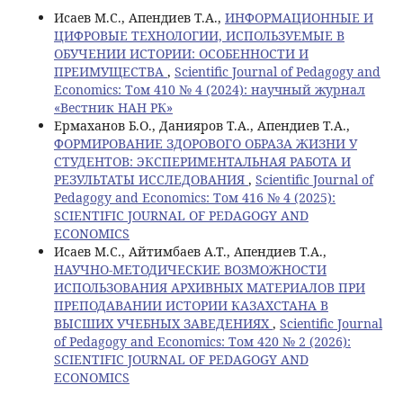
Исаев М.С., Апендиев Т.А.,
ИНФОРМАЦИОННЫЕ И
ЦИФРОВЫЕ ТЕХНОЛОГИИ, ИСПОЛЬЗУЕМЫЕ В
ОБУЧЕНИИ ИСТОРИИ: ОСОБЕННОСТИ И
ПРЕИМУЩЕСТВА
,
Scientific Journal of Pedagogy and
Economics: Том 410 № 4 (2024): научный журнал
«Вестник НАН РК»
Ермаханов Б.О., Данияров Т.А., Апендиев Т.А.,
ФОРМИРОВАНИЕ ЗДОРОВОГО ОБРАЗА ЖИЗНИ У
СТУДЕНТОВ: ЭКСПЕРИМЕНТАЛЬНАЯ РАБОТА И
РЕЗУЛЬТАТЫ ИССЛЕДОВАНИЯ
,
Scientific Journal of
Pedagogy and Economics: Том 416 № 4 (2025):
SCIENTIFIC JOURNAL OF PEDAGOGY AND
ECONOMICS
Исаев М.С., Айтимбаев А.Т., Апендиев Т.А.,
НАУЧНО-МЕТОДИЧЕСКИЕ ВОЗМОЖНОСТИ
ИСПОЛЬЗОВАНИЯ АРХИВНЫХ МАТЕРИАЛОВ ПРИ
ПРЕПОДАВАНИИ ИСТОРИИ КАЗАХСТАНА В
ВЫСШИХ УЧЕБНЫХ ЗАВЕДЕНИЯХ
,
Scientific Journal
of Pedagogy and Economics: Том 420 № 2 (2026):
SCIENTIFIC JOURNAL OF PEDAGOGY AND
ECONOMICS