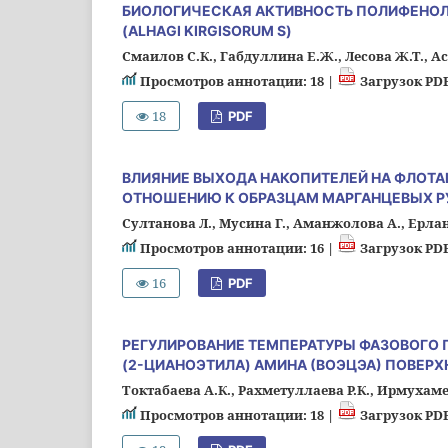
БИОЛОГИЧЕСКАЯ АКТИВНОСТЬ ПОЛИФЕНОЛ
(ALHAGI KIRGISORUM S)
Смаилов С.К., Габдуллина Е.Ж., Лесова Ж.Т., А
Просмотров аннотации: 18 |
Загрузок PDF
18
PDF
ВЛИЯНИЕ ВЫХОДА НАКОПИТЕЛЕЙ НА ФЛОТ
ОТНОШЕНИЮ К ОБРАЗЦАМ МАРГАНЦЕВЫХ Р
Султанова Л., Мусина Г., Аманжолова А., Ерлан
Просмотров аннотации: 16 |
Загрузок PDF
16
PDF
РЕГУЛИРОВАНИЕ ТЕМПЕРАТУРЫ ФАЗОВОГО П
(2-ЦИАНОЭТИЛА) АМИНА (ВОЭЦЭА) ПОВЕ
Токтабаева А.К., Рахметуллаева Р.К., Ирмухаме
Просмотров аннотации: 18 |
Загрузок PDF