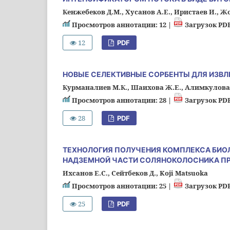
Кенжебеков Д.М., Хусанов А.Е., Иристаев И., 
Просмотров аннотации: 12 |
Загрузок PDF
12
PDF
НОВЫЕ СЕЛЕКТИВНЫЕ СОРБЕНТЫ ДЛЯ ИЗВ
Курманалиев М.К., Шаихова Ж.Е., Алимкулова 
Просмотров аннотации: 28 |
Загрузок PDF
28
PDF
ТЕХНОЛОГИЯ ПОЛУЧЕНИЯ КОМПЛЕКСА БИО
НАДЗЕМНОЙ ЧАСТИ СОЛЯНОКОЛОСНИКА П
Ихсанов Е.С., Сейтбеков Д., Koji Matsuoka
Просмотров аннотации: 25 |
Загрузок PDF
25
PDF