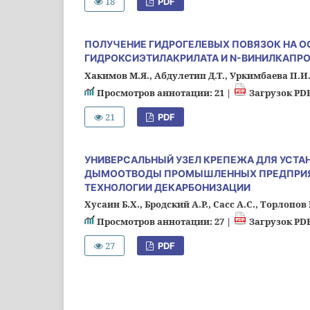
18
PDF
ПОЛУЧЕНИЕ ГИДРОГЕЛЕВЫХ ПОВЯЗОК НА О
ГИДРОКСИЭТИЛАКРИЛАТА И N-ВИНИЛКАПР
Хакимов М.Я., Абдулетип Д.Т., Уркимбаева П.И.
Просмотров аннотации: 21 |
Загрузок PDF
21
PDF
УНИВЕРСАЛЬНЫЙ УЗЕЛ КРЕПЕЖА ДЛЯ УСТА
ДЫМООТВОДЫ ПРОМЫШЛЕННЫХ ПРЕДПРИЯТ
ТЕХНОЛОГИИ ДЕКАРБОНИЗАЦИИ
Хусаин Б.Х., Бродский А.Р., Сасс А.С., Торлопов
Просмотров аннотации: 27 |
Загрузок PDF
27
PDF