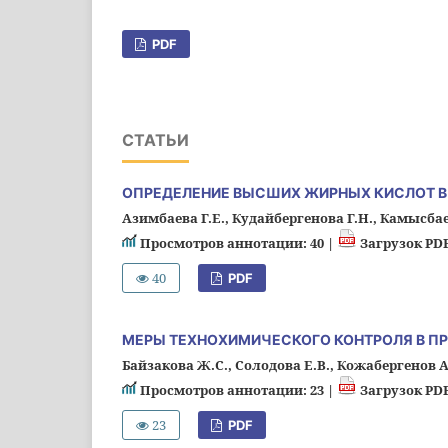
PDF
СТАТЬИ
ОПРЕДЕЛЕНИЕ ВЫСШИХ ЖИРНЫХ КИСЛОТ В 
Азимбаева Г.Е., Кудайбергенова Г.Н., Камысба
Просмотров аннотации: 40 |
Загрузок PDF
40
PDF
МЕРЫ ТЕХНОХИМИЧЕСКОГО КОНТРОЛЯ В П
Байзакова Ж.С., Солодова Е.В., Кожабергенов А.
Просмотров аннотации: 23 |
Загрузок PDF
23
PDF