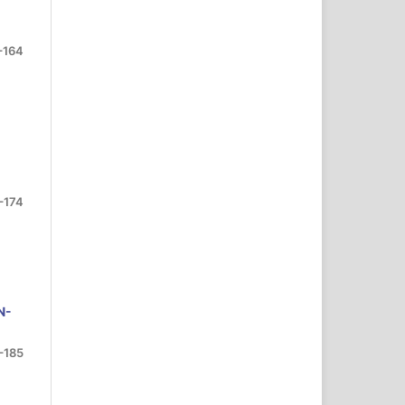
–164
–174
N-
–185