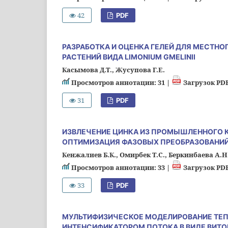
42
PDF
РАЗРАБОТКА И ОЦЕНКА ГЕЛЕЙ ДЛЯ МЕСТНО
РАСТЕНИЙ ВИДА LIMONIUM GMELINII
Касымова Д.Т., Жусупова Г.Е.
Просмотров аннотации: 31 |
Загрузок PDF
31
PDF
ИЗВЛЕЧЕНИЕ ЦИНКА ИЗ ПРОМЫШЛЕННОГО 
ОПТИМИЗАЦИЯ ФАЗОВЫХ ПРЕОБРАЗОВАНИ
Кенжалиев Б.К., Омирбек Т.С., Беркинбаева А.
Просмотров аннотации: 33 |
Загрузок PDF
33
PDF
МУЛЬТИФИЗИЧЕСКОЕ МОДЕЛИРОВАНИЕ ТЕПЛ
ИНТЕНСИФИКАТОРОМ ПОТОКА В ВИДЕ ВИТ