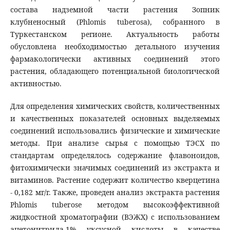
состава надземной части растения Зопник
клубненосный (Phlomis tuberosa), собранного в
Туркестанском регионе. Актуальность работы
обусловлена необходимостью детального изучения
фармакологически активных соединений этого
растения, обладающего потенциальной биологической
активностью.
Для определения химических свойств, количественных
и качественных показателей основных выделяемых
соединений использовались физические и химические
методы. При анализе сырья с помощью ТЭСХ по
стандартам определялось содержание флавоноидов,
фитохимически значимых соединений из экстракта и
витаминов. Растение содержит количество кверцетина
- 0,182 мг/г. Также, проведен анализ экстракта растения
Phlomis tuberose методом высокоэффективной
жидкостной хроматографии (ВЭЖХ) с использованием
ацетонитрила-1% уксусной кислоты в качестве