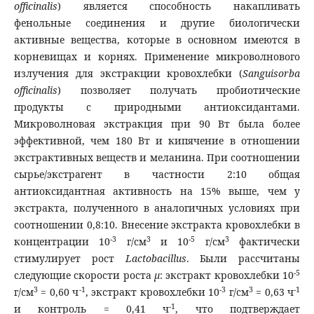
officinalis
) является способность накапливать
фенольные соединения и другие биологически
активные вещества, которые в основном имеются в
корневищах и корнях. Применение микроволнового
излучения для экстракции кровохлебки (
Sanguisorba
officinalis
) позволяет получать пробиотические
продукты с природными антиоксидантами.
Микроволновая экстракция при 90 Вт была более
эффективной, чем 180 Вт и кипячение в отношении
экстрактивных веществ и меланина. При соотношении
сырье/экстрагент в частности 2:10 общая
антиоксидантная активность на 15% выше, чем у
экстракта, полученного в аналогичных условиях при
соотношении 0,8:10. Внесение экстракта кровохлебки в
-3
3
-5
3
концентрации 10
г/см
и 10
г/см
фактически
стимулирует рост
Lactobacillus
. Были рассчитаны
-5
следующие скорости роста
µ
: экстракт кровохлебки 10
3
-1
-3
3
-1
г/см
= 0,60 ч
, экстракт кровохлебки 10
г/см
= 0,63 ч
-1
и контроль = 0,41 ч
, что подтверждает