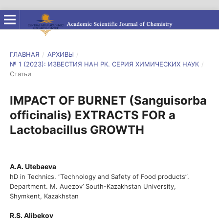
ГЛАВНАЯ
/
АРХИВЫ
/
№ 1 (2023): ИЗВЕСТИЯ НАН РК. СЕРИЯ ХИМИЧЕСКИХ НАУК
/
Статьи
IMPACT OF BURNET (Sanguisorba
officinalis) EXTRACTS FOR a
Lactobacillus GROWTH
A.A. Utebaeva
hD in Technics. “Technology and Safety of Food products”.
Department. M. Auezov’ South-Kazakhstan University,
Shymkent, Kazakhstan
R.S. Alibekov