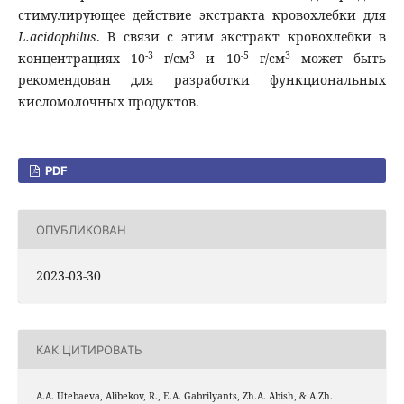
стимулирующее действие экстракта кровохлебки для
L
.
acidophilus
. В связи с этим экстракт кровохлебки в
-3
3
-5
3
концентрациях 10
г/см
и 10
г/см
может быть
рекомендован для разработки функциональных
кисломолочных продуктов.
PDF
ОПУБЛИКОВАН
2023-03-30
КАК ЦИТИРОВАТЬ
A.A. Utebaeva, Alibekov, R., E.A. Gabrilyants, Zh.A. Abish, & A.Zh.