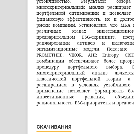
устойчивостью. Результаты обзор
многокритериальный анализ расширяет
портфельной оптимизации и позволяет
финансовую эффективность, но и долго
риски компаний. Установлено, что МКА 
различных этапах инвестиционн
предварительном ESG-скрининге, пост
ранжировании активов и включени
оптимизационные модели. Показано,
PROMETHEE, VIKOR, AHP, Entropy, CR
комбинации обеспечивают более проз
процедуру портфельного выбора. 
многокритериальный анализ являетс
классической портфельной теории, а 
расширением в условиях устойчивого 
применение позволяет формировать бо
инвестиционные решения, объеди
рациональность, ESG-приоритеты и предпоч
СКАЧИВАНИЯ