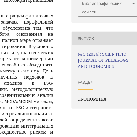
библиографических
ссылок
интеграции финансовых
адачах портфельной
 обусловлена тем, что
бора, основанная на
ВЫПУСК
в полной мере отражает
стирования. В условиях
ьных и управленческих
№ 3 (2026): SCIENTIFIC
обретают многомерный
JOURNAL OF PEDAGOGY
, способных объединять
AND ECONOMICS
ическую систему. Цель
научных подходов к
РАЗДЕЛ
го анализа в ESG-
ии. Методологическую
 сравнительный анализ
ЭКОНОМИКА
и, MCDA/MCDM-методам,
ию и ESG-интеграции.
ритериального анализа:
ей, определению весов
ированию интегральных
оходностью, риском и