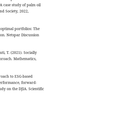
 case study of palm oil
nd Society, 2022,
t optimal portfolios: The
ion. Netspar Discussion
i, T. (2021). Socially
approach. Mathematics,
pproach to ESG-based
performance, forward-
udy on the DJIA. Scientific