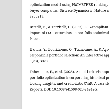
optimization model using PROMETHEE ranking: A
buyer companies. Discrete Dynamics in Nature a
8935213.
Bertelli, B., & Torricelli, C. (2023). ESG-complian
impact of ESG constraints on portfolio optimizat
Paper.
Hanine, Y., Boutkhoum, O., Tikniouine, A., & Agout
responsible portfolio selection: An interactive 
9(23), 3023.
Taheripour, E., et al. (2025). A multi-criteria a
portfolio optimization incorporating historical 
looking insights, and credibilistic CVaR: A case st
Reports. DOI: 10.1038/s41598-025-24242-x.