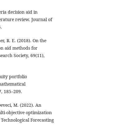
ria decision aid in
erature review. Journal of
.
r, R. E. (2018). On the
ion aid methods for
search Society, 69(11),
uity portfolio
 mathematical
7, 185–209.
Deveci, M. (2022). An
lti-objective optimization
. Technological Forecasting