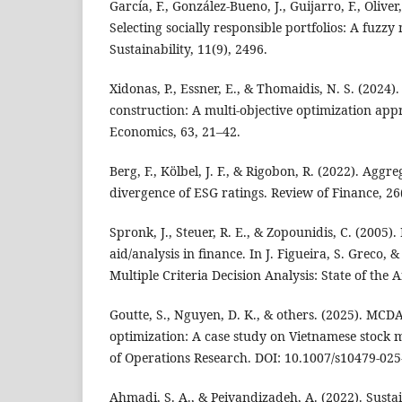
García, F., González-Bueno, J., Guijarro, F., Oliver,
Selecting socially responsible portfolios: A fuzzy
Sustainability, 11(9), 2496.
Xidonas, P., Essner, E., & Thomaidis, N. S. (2024)
construction: A multi-objective optimization ap
Economics, 63, 21–42.
Berg, F., Kölbel, J. F., & Rigobon, R. (2022). Aggr
divergence of ESG ratings. Review of Finance, 26
Spronk, J., Steuer, R. E., & Zopounidis, C. (2005).
aid/analysis in finance. In J. Figueira, S. Greco, &
Multiple Criteria Decision Analysis: State of the 
Goutte, S., Nguyen, D. K., & others. (2025). MCDA 
optimization: A case study on Vietnamese stock
of Operations Research. DOI: 10.1007/s10479-025
Ahmadi, S. A., & Peivandizadeh, A. (2022). Sustai