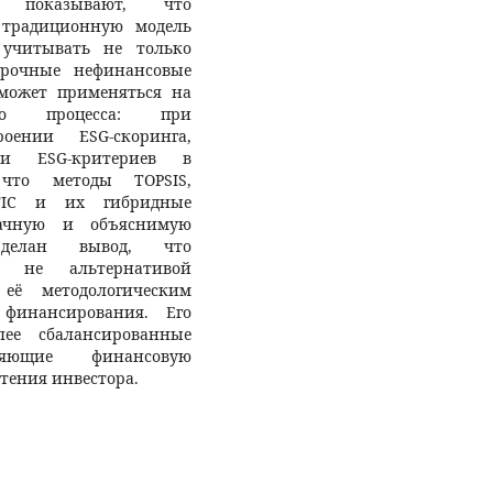
а показывают, что
 традиционную модель
 учитывать не только
срочные нефинансовые
может применяться на
ого процесса: при
роении ESG-скоринга,
и ESG-критериев в
 что методы TOPSIS,
ITIC и их гибридные
рачную и объяснимую
Сделан вывод, что
я не альтернативой
её методологическим
финансирования. Его
лее сбалансированные
няющие финансовую
тения инвестора.