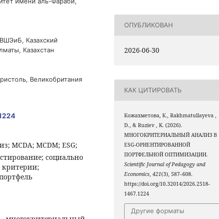
итет имени аль-Фараби,
ОПУБЛИКОВАН
 ВШЭиБ, Казахский
2026-06-30
лматы, Казахстан
Бристоль, Великобритания
КАК ЦИТИРОВАТЬ
.1224
Кожахметова, К., Rakhmatullayeva ,
D., & Ruziev , K. (2026).
МНОГОКРИТЕРИАЛЬНЫЙ АНАЛИЗ В
з; MCDA; MCDM; ESG;
ESG-ОРИЕНТИРОВАННОЙ
ПОРТФЕЛЬНОЙ ОПТИМИЗАЦИИ.
стирование; социально
Scientific Journal of Pedagogy and
 критерии;
Economics
,
421
(3), 587–608.
портфель
https://doi.org/10.32014/2026.2518-
1467.1224
Другие форматы
 многокритериальный