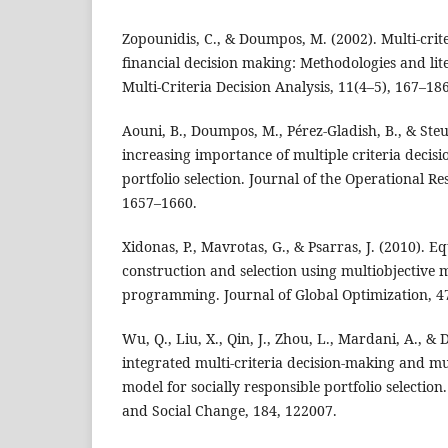
Zopounidis, C., & Doumpos, M. (2002). Multi-crite
financial decision making: Methodologies and lit
Multi-Criteria Decision Analysis, 11(4–5), 167–186
Aouni, B., Doumpos, M., Pérez-Gladish, B., & Steue
increasing importance of multiple criteria decis
portfolio selection. Journal of the Operational Re
1657–1660.
Xidonas, P., Mavrotas, G., & Psarras, J. (2010). Eq
construction and selection using multiobjective
programming. Journal of Global Optimization, 4
Wu, Q., Liu, X., Qin, J., Zhou, L., Mardani, A., & 
integrated multi-criteria decision-making and mu
model for socially responsible portfolio selection
and Social Change, 184, 122007.