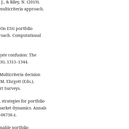
 J., & Riley, N. (2019).
 multicriteria approach.
. On ESG portfolio
proach. Computational
egate confusion: The
(6), 1315–1344.
 Multicriteria decision
 M. Ehrgott (Eds.),
Art Surveys.
strategies for portfolio
 market dynamics. Annals
-06736-z.
nable portfolio