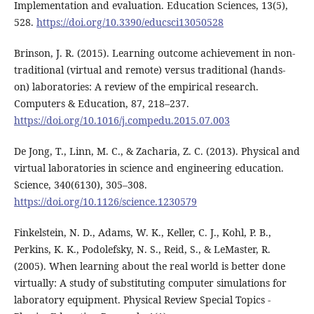
Implementation and evaluation. Education Sciences, 13(5),
528.
https://doi.org/10.3390/educsci13050528
Brinson, J. R. (2015). Learning outcome achievement in non-
traditional (virtual and remote) versus traditional (hands-
on) laboratories: A review of the empirical research.
Computers & Education, 87, 218–237.
https://doi.org/10.1016/j.compedu.2015.07.003
De Jong, T., Linn, M. C., & Zacharia, Z. C. (2013). Physical and
virtual laboratories in science and engineering education.
Science, 340(6130), 305–308.
https://doi.org/10.1126/science.1230579
Finkelstein, N. D., Adams, W. K., Keller, C. J., Kohl, P. B.,
Perkins, K. K., Podolefsky, N. S., Reid, S., & LeMaster, R.
(2005). When learning about the real world is better done
virtually: A study of substituting computer simulations for
laboratory equipment. Physical Review Special Topics -