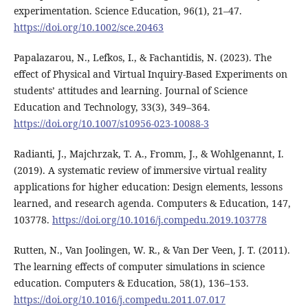
experimentation. Science Education, 96(1), 21–47.
https://doi.org/10.1002/sce.20463
Papalazarou, N., Lefkos, I., & Fachantidis, N. (2023). The
effect of Physical and Virtual Inquiry-Based Experiments on
students’ attitudes and learning. Journal of Science
Education and Technology, 33(3), 349–364.
https://doi.org/10.1007/s10956-023-10088-3
Radianti, J., Majchrzak, T. A., Fromm, J., & Wohlgenannt, I.
(2019). A systematic review of immersive virtual reality
applications for higher education: Design elements, lessons
learned, and research agenda. Computers & Education, 147,
103778.
https://doi.org/10.1016/j.compedu.2019.103778
Rutten, N., Van Joolingen, W. R., & Van Der Veen, J. T. (2011).
The learning effects of computer simulations in science
education. Computers & Education, 58(1), 136–153.
https://doi.org/10.1016/j.compedu.2011.07.017