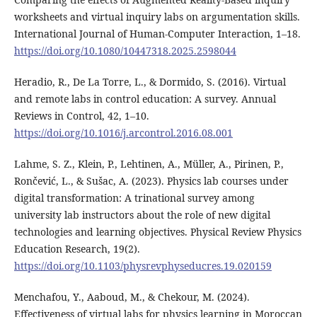
worksheets and virtual inquiry labs on argumentation skills.
International Journal of Human-Computer Interaction, 1–18.
https://doi.org/10.1080/10447318.2025.2598044
Heradio, R., De La Torre, L., & Dormido, S. (2016). Virtual
and remote labs in control education: A survey. Annual
Reviews in Control, 42, 1–10.
https://doi.org/10.1016/j.arcontrol.2016.08.001
Lahme, S. Z., Klein, P., Lehtinen, A., Müller, A., Pirinen, P.,
Rončević, L., & Sušac, A. (2023). Physics lab courses under
digital transformation: A trinational survey among
university lab instructors about the role of new digital
technologies and learning objectives. Physical Review Physics
Education Research, 19(2).
https://doi.org/10.1103/physrevphyseducres.19.020159
Menchafou, Y., Aaboud, M., & Chekour, M. (2024).
Effectiveness of virtual labs for physics learning in Moroccan