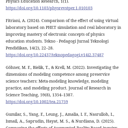
Physics Education Research, 1(1).
https://doi.org/10.1103/physrevstper.1.010103
Fitriani, A. (2024). Comparison of the effect of using virtual
laboratory based on PHET simulation and real laboratory in
improving mastery of electronic concepts of physics
education students. Tekno - Pedagogi Jurnal Teknologi
Pendidikan, 14(2), 22–28.
https://doi.org/10.22437/teknopedagogi.v14i2.37487
Göhner, M. F., Bielik, T., & Krell, M. (2022). Investigating the
dimensions of modeling competence among preservice
science teachers: Meta‐modeling knowledge, modeling
practice, and modeling product. Journal of Research in
Science Teaching, 59(8), 1354–1387.
https://doi.org/10.1002/tea.21759
Gumilar, S., Yang, F., Leung, J., Amalia, I. F., Nasrulloh, I.,
Ismail, A., Saprudin, Hayat, M. S., & Nurdiana, D. (2025).
Comparing the effects of Augmented Reality-Based inquiry