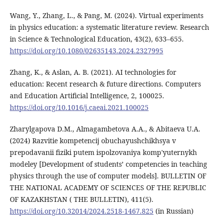
Wang, Y., Zhang, L., & Pang, M. (2024). Virtual experiments
in physics education: a systematic literature review. Research
in Science & Technological Education, 43(2), 633–655.
https://doi.org/10.1080/02635143.2024.2327995
Zhang, K., & Aslan, A. B. (2021). AI technologies for
education: Recent research & future directions. Computers
and Education Artificial Intelligence, 2, 100025.
https://doi.org/10.1016/j.caeai.2021.100025
Zharylgapova D.M., Almagambetova A.A., & Abitaeva U.A.
(2024) Razvitie kompetencij obuchayushchikhsya v
prepodavanii fiziki putem ispolzovaniya komp'yuternykh
modeley [Development of students’ competencies in teaching
physics through the use of computer models]. BULLETIN OF
THE NATIONAL ACADEMY OF SCIENCES OF THE REPUBLIC
OF KAZAKHSTAN ( THE BULLETIN), 411(5).
https://doi.org/10.32014/2024.2518-1467.825
(in Russian)