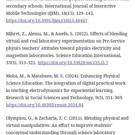
secondary schools. International Journal of Interactive
Mobile Technologies (iJIM), 18(15), 129–143.
https://doi.org/10.3991/ijim.v18i15.48447
Mihret, Z., Alemu, M., & Assefa, S. (2022). Effects of blending
virtual and real laboratory experimentation on Pre-Service
physics teachers’ attitudes toward physics electricity and
magnetism laboratories. Science Education International,
33(3), 313–322.
https://doi.org/10.33828/sei.v33.i3.7
Moloi, M., & Matabane, M. E. (2024). Enhancing Physical
Science Education: The integration of digital practical work
in teaching electrodynamics for experiential learning.
Research in Social Sciences and Technology, 9(3), 351–369.
https://doi.org/10.46303/ressat.2024.64
Olympiou, G., & Zacharia, Z. C. (2011). Blending physical and
virtual manipulatives: An effort to improve students’
conceptual understanding through science laboratory