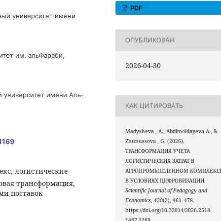
PDF
ный университет имени
ОПУБЛИКОВАН
итет им. альФараби,
2026-04-30
й университет имени Аль-
КАК ЦИТИРОВАТЬ
Madysheva , A., Abdimoldayeva А., &
1169
Zhunussova , G. (2026).
ТРАНСФОРМАЦИЯ УЧЕТА
ЛОГИСТИЧЕСКИХ ЗАТРАТ В
кс, логистические
АГРОПРОМЫШЛЕННОМ КОМПЛЕКС
В УСЛОВИЯХ ЦИФРОВИЗАЦИИ.
ровая трансформация,
Scientific Journal of Pedagogy and
ми поставок
Economics
,
420
(2), 461–478.
https://doi.org/10.32014/2026.2518-
1467.1169