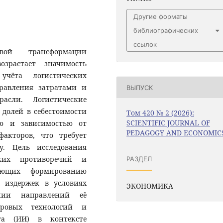
Другие форматы
библиографических
ссылок
вой трансформации
озрастает значимость
учёта логистических
равления затратами и
ВЫПУСК
расли. Логистические
долей в себестоимости
Том 420 № 2 (2026):
SCIENTIFIC JOURNAL OF
ью и зависимостью от
PEDAGOGY AND ECONOMIC
акторов, что требует
у. Цель исследования
ских противоречий и
РАЗДЕЛ
вующих формированию
х издержек в условиях
ЭКОНОМИКА
нии направлений её
фровых технологий и
кта (ИИ) в контексте