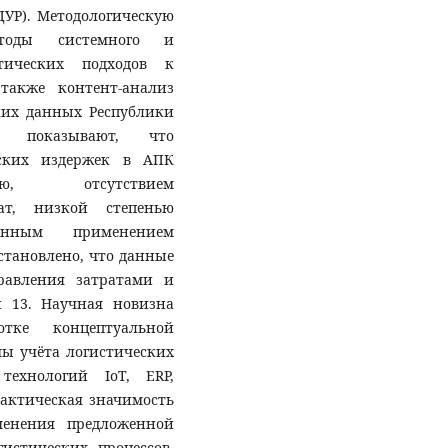
ЦУР). Методологическую
етоды системного и
етических подходов к
также контент-анализ
ких данных Республики
ия показывают, что
еских издержек в АПК
тью, отсутствием
ат, низкой степенью
енным применением
становлено, что данные
равления затратами и
и 13. Научная новизна
отке концептуальной
ы учёта логистических
технологий IoT, ERP,
актическая значимость
менения предложенной
истических процессов,