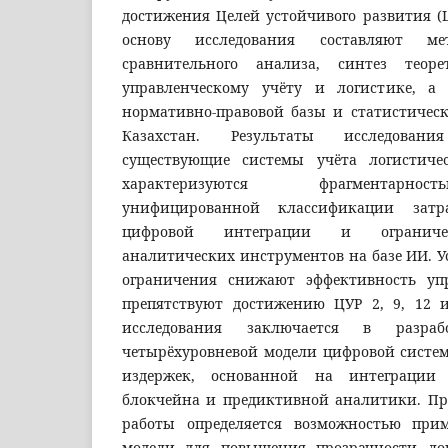
достижения Целей устойчивого развития (
основу исследования составляют м
сравнительного анализа, синтез теор
управленческому учёту и логистике, а 
нормативно-правовой базы и статистичес
Казахстан. Результаты исследован
существующие системы учёта логистич
характеризуются фрагментарнос
унифицированной классификации затр
цифровой интеграции и огранич
аналитических инструментов на базе ИИ. У
ограничения снижают эффективность уп
препятствуют достижению ЦУР 2, 9, 12 
исследования заключается в разраб
четырёхуровневой модели цифровой систем
издержек, основанной на интеграции 
блокчейна и предиктивной аналитики. Пр
работы определяется возможностью при
модели для повышения прозрачности лог