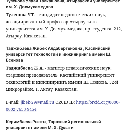
Туленова Улдай Талкашовна,
Атырауский университет
им. Х. Досмухамедова
Туленова У.Т.
– кандидат педагогических наук,
ассоциированный профессор Атырауского
университета им. Х. Досмухамедова, пр. студента, 212,
Атырау, Казахстан.
Таджибаева Жибек Алдабергеновна ,
Каспийский
университет технологий и инжиниринга имени Ш.
Есенова
Таджибаева Ж.А
. - магистр педагогических наук,
старший преподаватель, Каспийский университет
технологий и инжиниринга имени Ш. Есенова, 32-й
микрорайон, 1, Актау, Казахстан.
E-mail:
jibek-29@mail.ru
ORCID ID:
https://orcid.org/0000-
0002-7653-9454
Керимбаева Рысты,
Таразский региональный
университет имени М. Х. Дулати