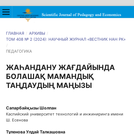
ГЛАВНАЯ
/
АРХИВЫ
/
ТОМ 408 № 2 (2024): НАУЧНЫЙ ЖУРНАЛ «ВЕСТНИК НАН РК»
/
ПЕДАГОГИКА
ЖАҺАНДАНУ ЖАҒДАЙЫНДА
БОЛАШАҚ МАМАНДЫҚ
ТАҢДАУДЫҢ МАҢЫЗЫ
Сапарбайқызы Шолпан
Каспийский университет технологий и инжиниринга имени
Ш. Есенова
Туленова Улдай Талкашовна