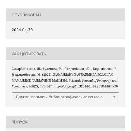
ОПУБЛИКОВАН
2024-04-30
КАК ЦИТИРОВАТЬ
Сапарбайқызы, Ш., Туленова, У. ., Таджибаева, Ж. ., Керимбаева , Р.,
& Акмамбетова, М. (2024). ЖАҺАНДАНУ ЖАҒДАЙЫНДА БОЛАШАҚ
МАМАНДЫҚ ТАҢДАУДЫҢ МАҢЫЗЫ.
Scientific Journal of Pedagogy and
Economics
,
408
(2), 331–347. https://doi.org/10.32014/2024.2518-1467.726
Другие форматы библиографических ссылок
ВЫПУСК