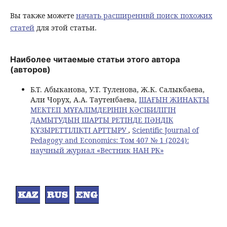
Вы также можете
начать расширеннвй поиск похожих
статей
для этой статьи.
Наиболее читаемые статьи этого автора
(авторов)
Б.Т. Абыканова, У.Т. Туленова, Ж.К. Салыкбаева,
Али Чорух, А.А. Таутенбаева,
ШАҒЫН ЖИНАҚТЫ
МЕКТЕП МҰҒАЛІМДЕРІНІҢ КӘСІБИЛІГІН
ДАМЫТУДЫҢ ШАРТЫ РЕТІНДЕ ПӘНДІК
ҚҰЗЫРЕТТІЛІКТІ АРТТЫРУ
,
Scientific Journal of
Pedagogy and Economics: Том 407 № 1 (2024):
научный журнал «Вестник НАН РК»