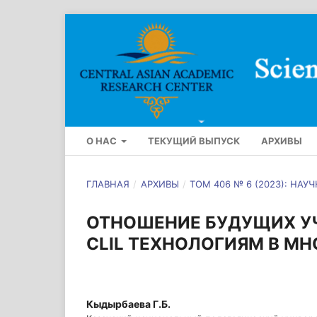
О НАС
ТЕКУЩИЙ ВЫПУСК
АРХИВЫ
ГЛАВНАЯ
/
АРХИВЫ
/
ТОМ 406 № 6 (2023): НА
ОТНОШЕНИЕ БУДУЩИХ У
CLIL ТЕХНОЛОГИЯМ В М
Кыдырбаева Г.Б.