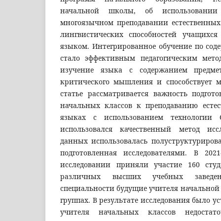
начальной школы, об использовании
многоязычном преподавании естественных
лингвистических способностей учащихся
языком. Интегрированное обучение по сод
стало эффективным педагогическим мето
изучение языка с содержанием предме
критического мышления и способствует 
статье рассматривается важность подгот
начальных классов к преподаванию есте
языках с использованием технологии 
использовался качественный метод исс
данных использовалась полуструктуриров
подготовленная исследователями. В 202
исследовании приняли участие 160 студ
различных высших учебных заведе
специальности будущие учителя начальной
группах. В результате исследования было у
учителя начальных классов недостат