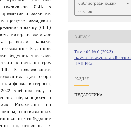
библиографических
 технологии CLIL в
ссылок
 предметов и развитии
 в процессе овладения
ержанию и языку (CLIL)
дом, который сочетает
ВЫПУСК
та, развивает навыки
многоязычию. В данной
Том 406 № 6 (2023):
овки будущих учителей
научный журнал «Вестни
ственных наук на трех
НАН РК»
CLIL. В исследовании
ледования. Для сбора
РАЗДЕЛ
анная форма интервью,
1-2022 учебном году в
ПЕДАГОГИКА
ентов, обучающихся в
ниях Казахстана по
 школы, в полиязычных
становлено, что будущие
очно подготовлены к