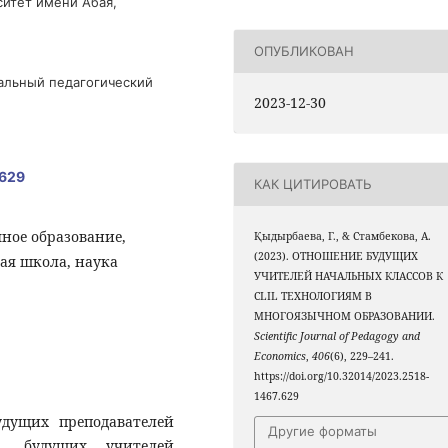
ситет имени Абая,
ОПУБЛИКОВАН
нальный педагогический
2023-12-30
.629
КАК ЦИТИРОВАТЬ
чное образование,
Қыдырбаева, Г., & Стамбекова, А.
(2023). ОТНОШЕНИЕ БУДУЩИХ
ая школа, наука
УЧИТЕЛЕЙ НАЧАЛЬНЫХ КЛАССОВ К
CLIL ТЕХНОЛОГИЯМ В
МНОГОЯЗЫЧНОМ ОБРАЗОВАНИИ.
Scientific Journal of Pedagogy and
Economics
,
406
(6), 229–241.
https://doi.org/10.32014/2023.2518-
1467.629
удущих преподавателей
Другие форматы
е. будущих учителей