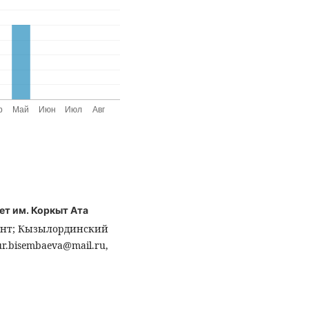
т им. Коркыт Ата
нт; Кызылординский
r.bisembaeva@mail.ru,