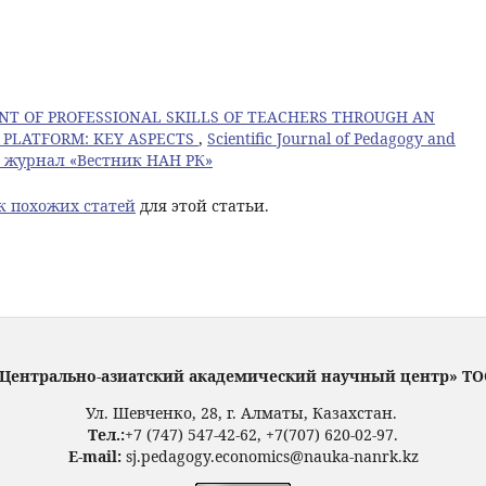
T OF PROFESSIONAL SKILLS OF TEACHERS THROUGH AN
PLATFORM: KEY ASPECTS
,
Scientific Journal of Pedagogy and
ый журнал «Вестник НАН РК»
к похожих статей
для этой статьи.
Центрально-азиатский академический научный центр» Т
Ул. Шевченко, 28, г. Алматы, Казахстан.
Тел.:
+7 (747) 547-42-62, +7(707) 620-02-97.
E-mail:
sj.pedagogy.economics@nauka-nanrk.kz