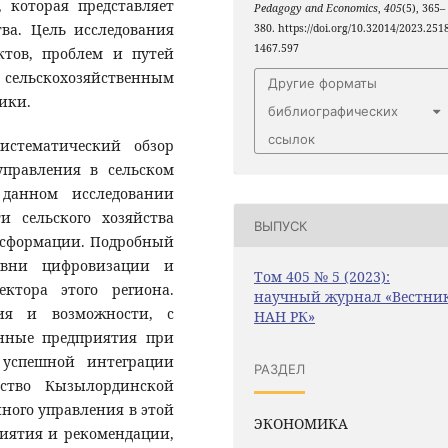
 которая представляет
Pedagogy and Economics
,
405
(5), 365–
ва. Цель исследования
380. https://doi.org/10.32014/2023.251
1467.597
ктов, проблем и путей
 сельскохозяйственным
Другие форматы
ики.
библиографических
ссылок
истематический обзор
управления в сельском
 данном исследовании
и сельского хозяйства
ВЫПУСК
нсформации. Подробный
овни цифровизации и
Том 405 № 5 (2023):
ектора этого региона.
научный журнал «Вестни
вия и возможности, с
НАН РК»
енные предприятия при
успешной интеграции
РАЗДЕЛ
йство Кызылординской
ного управления в этой
ЭКОНОМИКА
риятия и рекомендации,