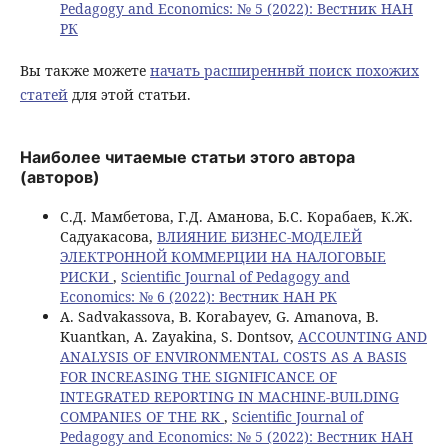
Pedagogy and Economics: № 5 (2022): Вестник НАН
РК
Вы также можете
начать расширеннвй поиск похожих
статей
для этой статьи.
Наиболее читаемые статьи этого автора
(авторов)
С.Д. Мамбетова, Г.Д. Аманова, Б.С. Корабаев, К.Ж.
Садуакасова,
ВЛИЯНИЕ БИЗНЕС-МОДЕЛЕЙ
ЭЛЕКТРОННОЙ КОММЕРЦИИ НА НАЛОГОВЫЕ
РИСКИ
,
Scientific Journal of Pedagogy and
Economics: № 6 (2022): Вестник НАН РК
А. Sadvakassova, B. Korabayev, G. Amanova, B.
Kuantkan, A. Zayakina, S. Dontsov,
ACCOUNTING AND
ANALYSIS OF ENVIRONMENTAL COSTS AS A BASIS
FOR INCREASING THE SIGNIFICANCE OF
INTEGRATED REPORTING IN MACHINE-BUILDING
COMPANIES OF THE RK
,
Scientific Journal of
Pedagogy and Economics: № 5 (2022): Вестник НАН