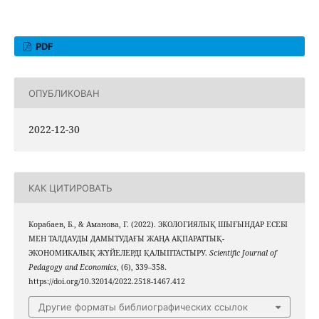
PDF
ОПУБЛИКОВАН
2022-12-30
КАК ЦИТИРОВАТЬ
Корабаев, Б., & Аманова, Г. (2022). ЭКОЛОГИЯЛЫҚ ШЫҒЫНДАР ЕСЕБІ
МЕН ТАЛДАУДЫ ДАМЫТУДАҒЫ ЖАҢА АҚПАРАТТЫҚ-
ЭКОНОМИКАЛЫҚ ЖҮЙЕЛЕРДІ ҚАЛЫПТАСТЫРУ.
Scientific Journal of
Pedagogy and Economics
, (6), 339–358.
https://doi.org/10.32014/2022.2518-1467.412
Другие форматы библиографических ссылок