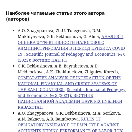
Наиболее читаемые статьи этого автора
(авторов)
A.O. Zhagyparova, Zh.U. Tulegenova, D.M.
Mukhiyayeva, G.K. Bekbusinova, G. Alina,
АНАЛИЗ И
ОЦЕНКА ЭФФЕКТИВНОСТИ НАЛОГОВОГО
АДМИНИСТРИРОВАНИЯ В ПЕРИОД КРИЗИСА COVID
19
,
Scientific Journal of Pedagogy and Economics: № 6
(2022): Вестник НАН РК
G.K. Bekbusinova, A.B. Baymbetova, А.D.
Meldebekova, А.К. Zhakhmetova, Zbigniew Korzeb,
COMPARATIVE ANALYSIS OF INTERACTION OF THE
NATIONAL FINANCIAL AND CREDIT SYSTEMS OF
THE EAEU COUNTRIES
,
Scientific Journal of Pedagogy
and Economics: № 3 (2021): ВЕСТНИК
НАЦИОНАЛЬНОЙ АКАДЕМИИ НАУК РЕСПУБЛИКИ
КАЗАХСТАН
A.O. Zhagyparova, G.K. Bekbusinova, M.A. Serikova,
A.N. Rakaeva, A.B. Baimbetova,
RULES OF
OBLIGATORY INSURANCE OF EMPLOYEE AGAINST
ACCIDENTS DURING PERFORMANCE OF LABOR (JOB)