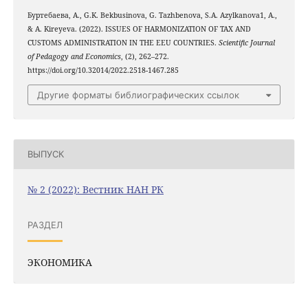
Буртебаева, А., G.K. Bekbusinova, G. Tazhbenova, S.A. Azylkanova1, A.,
& A. Kireyeva. (2022). ISSUES OF HARMONIZATION OF TAX AND
CUSTOMS ADMINISTRATION IN THE EEU COUNTRIES.
Scientific Journal
of Pedagogy and Economics
, (2), 262–272.
https://doi.org/10.32014/2022.2518-1467.285
Другие форматы библиографических ссылок
ВЫПУСК
№ 2 (2022): Вестник НАН РК
РАЗДЕЛ
ЭКОНОМИКА