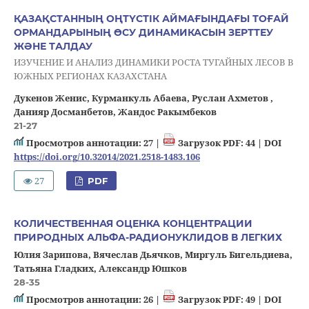
ҚАЗАҚСТАННЫҢ ОҢТҮСТІК АЙМАҒЫНДАҒЫ ТОҒАЙ
ОРМАНДАРЫНЫҢ ӨСУ ДИНАМИКАСЫН ЗЕРТТЕУ
ЖӘНЕ ТАЛДАУ
ИЗУЧЕНИЕ И АНАЛИЗ ДИНАМИКИ РОСТА ТУГАЙНЫХ ЛЕСОВ В
ЮЖНЫХ РЕГИОНАХ КАЗАХСТАНА
Дукенов Женис, Курманкуль Абаева, Руслан Ахметов ,
Данияр Досманбетов, Жандос Ракымбеков
21-27
Просмотров аннотации: 27 |
Загрузок PDF: 44 |
DOI
https://doi.org/10.32014/2021.2518-1483.106
27
PDF
КОЛИЧЕСТВЕННАЯ ОЦЕНКА КОНЦЕНТРАЦИИ
ПРИРОДНЫХ АЛЬФА-РАДИОНУКЛИДОВ В ЛЕГКИХ
Юлия Зарипова, Вячеслав Дьячков, Миргуль Бигельдиева,
Татьяна Гладких, Александр Юшков
28-35
Просмотров аннотации: 26 |
Загрузок PDF: 49 |
DOI