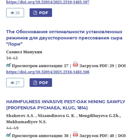
https://doi.org/10.32014/2021.2518-1483.107
26
PDF
The Обоснование оптимальности установленных
режимов для двухстороннего прессования сыра
“Лори”
Самвел Манукян
36-43
Просмотров аннотации: 27 |
Загрузок PDF: 29 |
DOI
https://doi.org/10.32014/2021.2518-1483.108
27
PDF
HARMFULNESS INVASIVE PEST-OAK MINING SAWFLY
(PROFENUSA PYGMAEA, KLUG, 1814)
Shakerov A.S. , Nizamdinova G. K. , Mengdibayeva G.Zh.,
Mukhamadiyev N.S.
44-49
Просмотров аннотации: 38 |
Загрузок PDF: 40 |
DOI