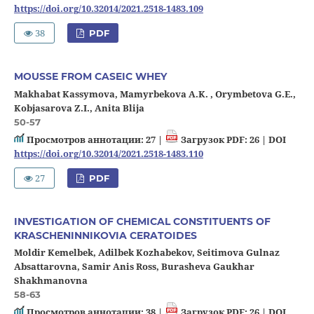
https://doi.org/10.32014/2021.2518-1483.109
38
PDF
MOUSSE FROM CASEIC WHEY
Makhabat Kassymova, Mamyrbekova A.K. , Orymbetova G.E.,
Kobjasarova Z.I., Anita Blija
50-57
Просмотров аннотации: 27 |
Загрузок PDF: 26 |
DOI
https://doi.org/10.32014/2021.2518-1483.110
27
PDF
INVESTIGATION OF CHEMICAL CONSTITUENTS OF
KRASCHENINNIKOVIA CERATOIDES
Moldir Kemelbek, Adilbek Kozhabekov, Seitimova Gulnaz
Absattarovna, Samir Anis Ross, Burasheva Gaukhar
Shakhmanovna
58-63
Просмотров аннотации: 38 |
Загрузок PDF: 26 |
DOI