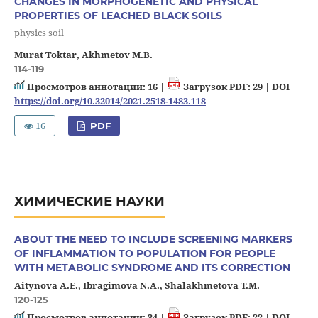
CHANGES IN MORPHOGENETIC AND PHYSICAL
PROPERTIES OF LEACHED BLACK SOILS
physics soil
Murat Toktar, Akhmetov M.B.
114-119
Просмотров аннотации: 16 |
Загрузок PDF: 29 |
DOI
https://doi.org/10.32014/2021.2518-1483.118
16
PDF
ХИМИЧЕСКИЕ НАУКИ
ABOUT THE NEED TO INCLUDE SCREENING MARKERS
OF INFLAMMATION TO POPULATION FOR PEOPLE
WITH METABOLIC SYNDROME AND ITS CORRECTION
Aitynova A.E., Ibragimova N.A., Shalakhmetova T.M.
120-125
Просмотров аннотации: 34 |
Загрузок PDF: 22 |
DOI