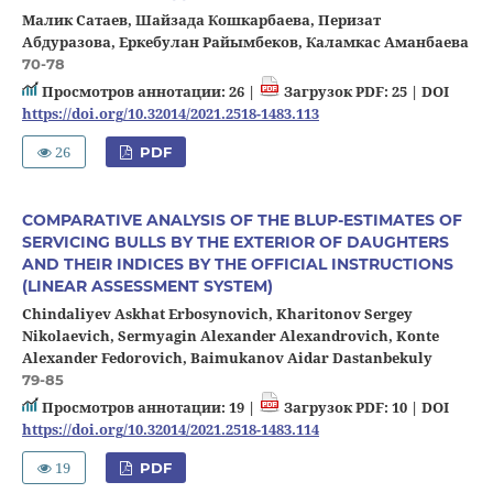
Малик Сатаев, Шайзада Кошкарбаева, Перизат
Абдуразова, Еркебулан Райымбеков, Каламкас Аманбаева
70-78
Просмотров аннотации: 26 |
Загрузок PDF: 25 |
DOI
https://doi.org/10.32014/2021.2518-1483.113
26
PDF
COMPARATIVE ANALYSIS OF THE BLUP-ESTIMATES OF
SERVICING BULLS BY THE EXTERIOR OF DAUGHTERS
AND THEIR INDICES BY THE OFFICIAL INSTRUCTIONS
(LINEAR ASSESSMENT SYSTEM)
Chindaliyev Askhat Erbosynovich, Kharitonov Sergey
Nikolaevich, Sermyagin Alexander Alexandrovich, Konte
Alexander Fedorovich, Baimukanov Aidar Dastanbekuly
79-85
Просмотров аннотации: 19 |
Загрузок PDF: 10 |
DOI
https://doi.org/10.32014/2021.2518-1483.114
19
PDF