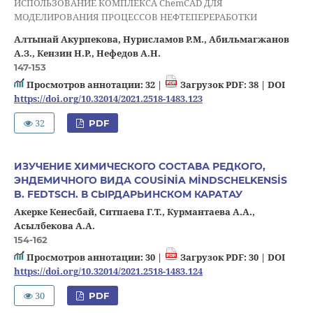
ИСПОЛЬЗОВАНИЕ КОМПЛЕКСА ChemCAD ДЛЯ
МОДЕЛИРОВАНИЯ ПРОЦЕССОВ НЕФТЕПЕРЕРАБОТКИ
Алтынай Акурпекова, Нурисламов Р.М., Абильмагжанов
А.З., Кензин Н.Р., Нефедов А.Н.
147-153
Просмотров аннотации: 32 |
Загрузок PDF: 38 |
DOI
https://doi.org/10.32014/2021.2518-1483.123
32
PDF
ИЗУЧЕНИЕ ХИМИЧЕСКОГО СОСТАВА РЕДКОГО,
ЭНДЕМИЧНОГО ВИДА COUSİNİA MİNDSCHELKENSİS
B. FEDTSCH. В СЫРДАРЬИНСКОМ КАРАТАУ
Акерке Кенесбай, Ситпаева Г.Т., Курмантаева А.А.,
Асылбекова А.А.
154-162
Просмотров аннотации: 30 |
Загрузок PDF: 30 |
DOI
https://doi.org/10.32014/2021.2518-1483.124
30
PDF