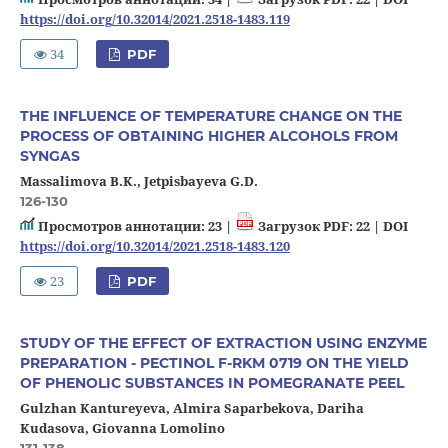
https://doi.org/10.32014/2021.2518-1483.119
34
PDF
THE INFLUENCE OF TEMPERATURE CHANGE ON THE
PROCESS OF OBTAINING HIGHER ALCOHOLS FROM
SYNGAS
Massalimova B.K., Jetpisbayeva G.D.
126-130
Просмотров аннотации: 23 |
Загрузок PDF: 22 |
DOI
https://doi.org/10.32014/2021.2518-1483.120
23
PDF
STUDY OF THE EFFECT OF EXTRACTION USING ENZYME
PREPARATION - PECTINOL F-RKM 0719 ON THE YIELD
OF PHENOLIC SUBSTANCES IN POMEGRANATE PEEL
Gulzhan Kantureyeva, Almira Saparbekova, Dariha
Kudasova, Giovanna Lomolino
131-138