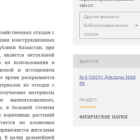
1483.117
Другие форматы
библиографических
озяйственных отходов с
ссылок
ации конструкционных
ублики Казахстан, при
 является актуальной
ВЫПУСК
ю их использования в
овизной и истощением
№ 6 (2021): Доклады НАН
ее время раскрываются
РК
териалов из отходов с
получаемые материалы
е вышеизложенного,
РАЗДЕЛ
а, в большей степени
 и корневища растений
ФИЗИЧЕСКИЕ НАУКИ
стается на хлопковых
 применяется жителями
д. В целях дальнейшей