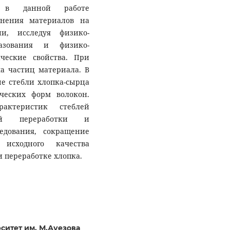
а, в данной работе
енения материалов на
ии, исследуя физико-
азования и физико-
ческие свойства. При
а частиц материала. В
ые стебли хлопка-сырца
ческих форм волокон.
рактеристик стеблей
ей переработки и
едования, сокращение
 исходного качества
и переработке хлопка.
ситет им. М.Ауезова