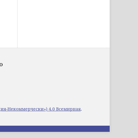
ОО
уция-Некоммерчески») 4.0 Всемирная
.