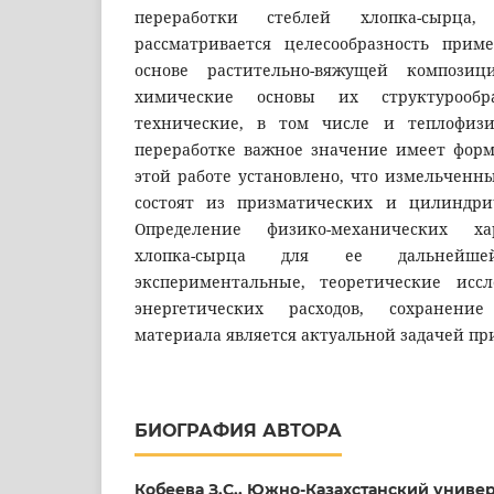
переработки стеблей хлопка-сырц
рассматривается целесообразность прим
основе растительно-вяжущей композиц
химические основы их структурообр
технические, в том числе и теплофизи
переработке важное значение имеет форм
этой работе установлено, что измельченн
состоят из призматических и цилиндри
Определение физико-механических ха
хлопка-сырца для ее дальнейш
экспериментальные, теоретические иссл
энергетических расходов, сохранение
материала является актуальной задачей пр
БИОГРАФИЯ АВТОРА
Кобеева З.С.,
Южно-Казахстанский универ