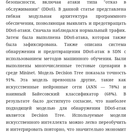
безопасности, включая атаки типа "отказ в
обслуживании" (DDoS). В данной статье представлена
гибкая модульная архитектура программного
обеспечения, позволяющая выявлять и предотвращать
DDoS-атаки. Сначала наблюдался нормальный трафик.
Затем была выполнена DDoS-атака, которая также
была зафиксирована. Также описана система
обнаружения и предотвращения DDoS-атак в SDN с
использованием методов машинного обучения. Были
выполнены многочисленные тестовые сценарии в
среде Mininet. Модель Decision Tree показала точность
91%. Эта модель превзошла другие, такие как
искусственные нейронные сети (ANN — 78%) и
наивный Байесовский классификатор (68%). В
результате было достигнуто согласие, что наиболее
подходящей моделью для обнаружения DDoS-атак
является Decision Tree. Используемые модели
искусственного интеллекта можно легко переобучить
и интегрировать повторно, что значительно экономит