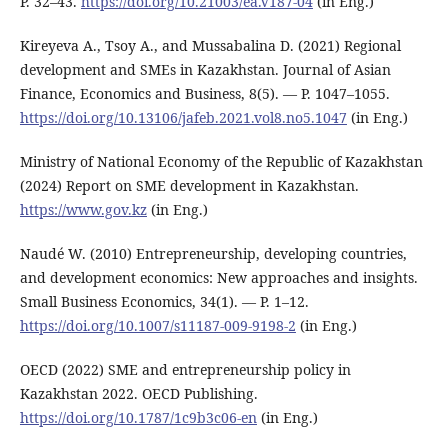
Р. 32–43.
https://doi.org/10.21003/ea.V187-04
(in Eng.)
Kireyeva A., Tsoy A., and Mussabalina D. (2021) Regional
development and SMEs in Kazakhstan. Journal of Asian
Finance, Economics and Business, 8(5). — Р. 1047–1055.
https://doi.org/10.13106/jafeb.2021.vol8.no5.1047
(in Eng.)
Ministry of National Economy of the Republic of Kazakhstan
(2024) Report on SME development in Kazakhstan.
https://www.gov.kz
(in Eng.)
Naudé W. (2010) Entrepreneurship, developing countries,
and development economics: New approaches and insights.
Small Business Economics, 34(1). — Р. 1–12.
https://doi.org/10.1007/s11187-009-9198-2
(in Eng.)
OECD (2022) SME and entrepreneurship policy in
Kazakhstan 2022. OECD Publishing.
https://doi.org/10.1787/1c9b3c06-en
(in Eng.)