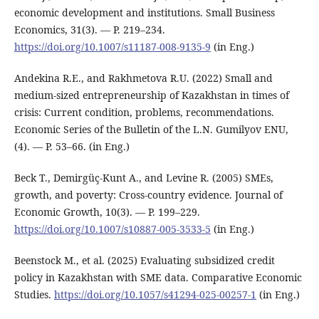
economic development and institutions. Small Business
Economics, 31(3). — Р. 219–234.
https://doi.org/10.1007/s11187-008-9135-9
(in Eng.)
Andekina R.E., and Rakhmetova R.U. (2022) Small and
medium-sized entrepreneurship of Kazakhstan in times of
crisis: Current condition, problems, recommendations.
Economic Series of the Bulletin of the L.N. Gumilyov ENU,
(4). — Р. 53–66. (in Eng.)
Beck T., Demirgüç-Kunt A., and Levine R. (2005) SMEs,
growth, and poverty: Cross-country evidence. Journal of
Economic Growth, 10(3). — Р. 199–229.
https://doi.org/10.1007/s10887-005-3533-5
(in Eng.)
Beenstock M., et al. (2025) Evaluating subsidized credit
policy in Kazakhstan with SME data. Comparative Economic
Studies.
https://doi.org/10.1057/s41294-025-00257-1
(in Eng.)