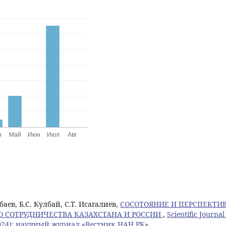
аев, Б.С. Кулбай, С.Т. Исагалиев,
СОСОТОЯНИЕ И ПЕРСПЕКТИ
 СОТРУДНИЧЕСТВА КАЗАХСТАНА И РОССИИ
,
Scientific Journal
(2024): научный журнал «Вестник НАН РК»