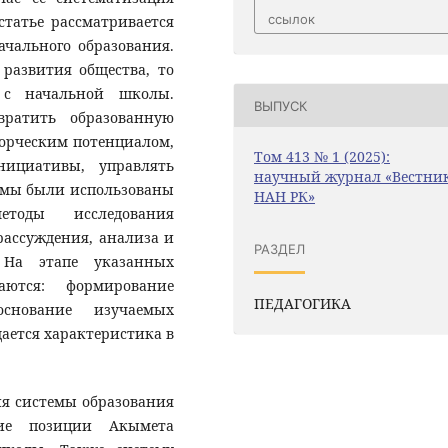
ссылок
статье рассматривается
ачального образования.
развития общества, то
я с начальной школы.
ВЫПУСК
вратить образованную
орческим потенциалом,
Том 413 № 1 (2025):
нициативы, управлять
научный журнал «Вестни
лемы были использованы
НАН РК»
етоды исследования
рассуждения, анализа и
РАЗДЕЛ
 На этапе указанных
аются: формирование
ПЕДАГОГИКА
основание изучаемых
дается характеристика в
ия системы образования
кие позиции Акымета