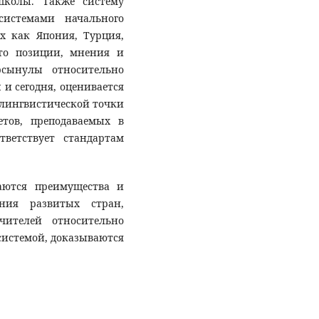
школы. Также систему
системами начального
х как Япония, Турция,
то позиции, мнения и
сынулы относительно
 сегодня, оценивается
 лингвистической точки
етов, преподаваемых в
ветствует стандартам
аются преимущества и
ания развитых стран,
чителей относительно
системой, доказываются