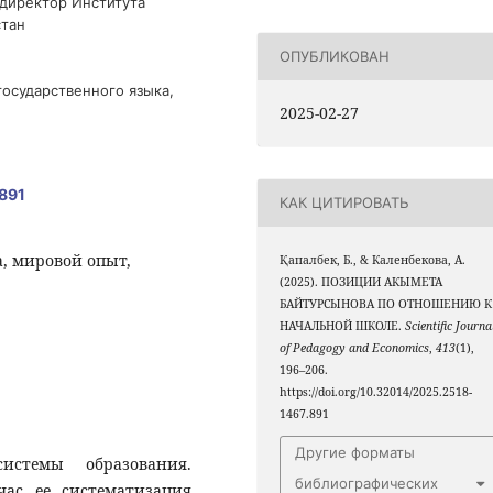
 директор Института
стан
ОПУБЛИКОВАН
государственного языка,
2025-02-27
.891
КАК ЦИТИРОВАТЬ
, мировой опыт,
Қапалбек, Б., & Каленбекова, А.
(2025). ПОЗИЦИИ АКЫМЕТА
БАЙТУРСЫНОВА ПО ОТНОШЕНИЮ К
НАЧАЛЬНОЙ ШКОЛЕ.
Scientific Journa
of Pedagogy and Economics
,
413
(1),
196–206.
https://doi.org/10.32014/2025.2518-
1467.891
Другие форматы
истемы образования.
библиографических
ас ее систематизация