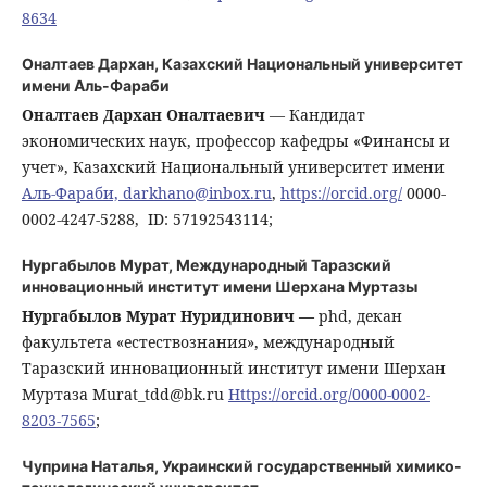
8634
Оналтаев Дархан,
Казахский Национальный университет
имени Аль-Фараби
Оналтаев Дархан Оналтаевич
― Кандидат
экономических наук, профессор кафедры «Финансы и
учет», Казахский Национальный университет имени
Аль-Фараби, darkhano@inbox.ru
,
https://orcid.org/
0000-
0002-4247-5288, ID: 57192543114;
Нургабылов Мурат,
Международный Таразский
инновационный институт имени Шерхана Муртазы
Нургабылов Мурат Нуридинович ―
phd, декан
факультета «естествознания», международный
Таразский инновационный институт имени Шерхан
Муртаза Murat_tdd@bk.ru
Https://orcid.org/0000-0002-
8203-7565
;
Чуприна Наталья,
Украинский государственный химико-