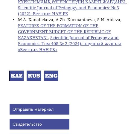
ҚҰРЫЛЫМДЫҚ ӨЗГЕРІСТЕРДІҢ ҚАЗІРГІ ЖАҒДАЙЫ
,
Scientific Journal of Pedagogy and Economics: № 3
(2022): Вестник НАН РК
M.A. Kanabekova, A.Zh. Kurmantaeva, S.N. Abieva,
FEATURES OF THE FORMATION OF THE
GOVERNMENT BUDGET OF THE REPUBLIC OF
KAZAKHSTAN
,
Scientific Journal of Pedagogy and
Economics: Том 408 № 2 (2024): научный журнал
«Вестник НАН РК»
Отправить материал
Свидетельство