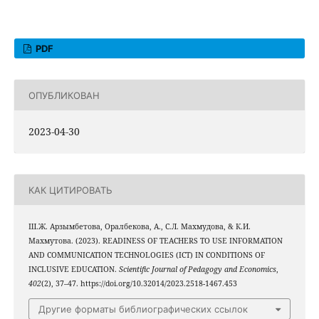
PDF
ОПУБЛИКОВАН
2023-04-30
КАК ЦИТИРОВАТЬ
Ш.Ж. Арзымбетова, Оралбекова, А., С.Л. Махмудова, & К.И.
Махмутова. (2023). READINESS OF TEACHERS TO USE INFORMATION
AND COMMUNICATION TECHNOLOGIES (ICT) IN CONDITIONS OF
INCLUSIVE EDUCATION.
Scientific Journal of Pedagogy and Economics
,
402
(2), 37–47. https://doi.org/10.32014/2023.2518-1467.453
Другие форматы библиографических ссылок