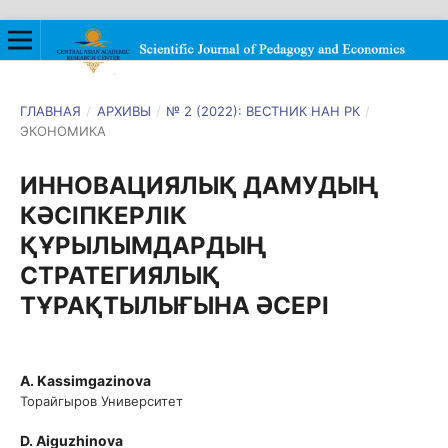
ГЛАВНАЯ
/
АРХИВЫ
/
№ 2 (2022): ВЕСТНИК НАН РК
/
ЭКОНОМИКА
ИННОВАЦИЯЛЫҚ ДАМУДЫҢ
КӘСІПКЕРЛІК
ҚҰРЫЛЫМДАРДЫҢ
СТРАТЕГИЯЛЫҚ
ТҰРАҚТЫЛЫҒЫНА ӘСЕРІ
A. Kassimgazinova
Торайгыров Университет
D. Aiguzhinova