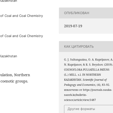
 Kazakhstan
ОПУБЛИКОВАН
 of Coal and Coal Chemistry
2019-07-19
 of Coal and Coal Chemistry
КАК ЦИТИРОВАТЬ
 Kazakhstan
G. J. Sultangazina, О. А. Kuprijanov, А
N. Kuprijanov, & R. S. Beyshov. (2019)
COENOFLORA PULSATILLA PATENS
opulation, Northern
(L.) MILL. s.l. IN NORTHERN
KAZAKHSTAN.
Scientific Journal of
 coenotic groups.
Pedagogy and Economics
, (4), 83–92.
извлечено от https://journals.nauka-
nanrk.kz/bulletin-
science/article/view/1487
Другие форматы