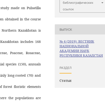
библиографических
e study made on Pulsatilla
ссылок
en obtained in the course
ВЫПУСК
in Northern Kazakhstan is
№ 4 (2019): ВЕСТНИК
rn Kazakhstan includes 168
НАЦИОНАЛЬНОЙ
АКАДЕМИИ НАУК
ceae, Poaceae, Rosaceae,
РЕСПУБЛИКИ КАЗАХСТАН
ial species (150), annuals
РАЗДЕЛ
ainly long-rooted (70) and
Статьи
forest floristic elements
where the populations are