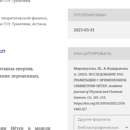
 Л.Н. Гумилева
ОПУБЛИКОВАН
 теоретической физики,
Л.Н. Гумилева, Астана,
2025-03-31
327
КАК ЦИТИРОВАТЬ
темная энергия,
Мырзакулова, Ш., & Жадыранова,
А. (2025). ИССЛЕДОВАНИЕ F(G)
ление переменных,
ГРАВИТАЦИИ С ПРИМЕНЕНИЕМ
СИММЕТРИИ НЁТЕР.
Academic
Journal of Physical and Chemical
Sciences
, (1), 101–115.
https://doi.org/10.32014/2025.2518-
1483.327
Другие форматы
библиографических
трии Нётер в модели