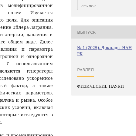
й в модифицированной
ссылок
м полем. Изучается
го поля. Для описания
ение Эйлера-Лагранжа.
ВЫПУСК
и энергии, давления и
лее общем виде. Далее
№ 1 (2025): Доклады НАН
авления и параметра
РК
отропной и однородной
ра. С использованием
РАЗДЕЛ
деляются генераторы
следовано ускоренное
ный фактор, а также
ФИЗИЧЕСКИЕ НАУКИ
ических параметров,
щелчка и рывка. Особое
ских условий, включая
 которые исследуются в
.
ля, и проанализировано