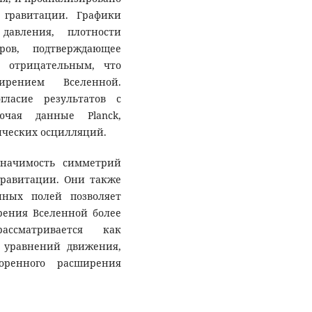
 гравитации. Графики
давления, плотности
ров, подтверждающее
 отрицательным, что
ирением Вселенной.
гласие результатов с
ючая данные Planck,
ических осцилляций.
значимость симметрий
гравитации. Они также
нных полей позволяет
рения Вселенной более
ассматривается как
 уравнений движения,
оренного расширения