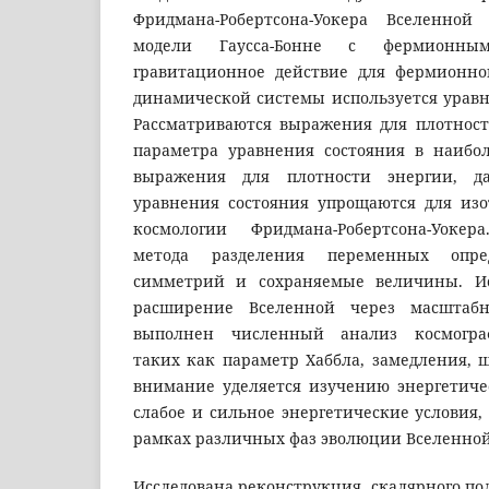
Фридмана-Робертсона-Уокера Вселенно
модели Гаусса-Бонне с фермионны
гравитационное действие для фермионно
динамической системы используется уравн
Рассматриваются выражения для плотност
параметра уравнения состояния в наибо
выражения для плотности энергии, д
уравнения состояния упрощаются для из
космологии Фридмана-Робертсона-Уоке
метода разделения переменных опре
симметрий и сохраняемые величины. Ис
расширение Вселенной через масштаб
выполнен численный анализ космограф
таких как параметр Хаббла, замедления, 
внимание уделяется изучению энергетиче
слабое и сильное энергетические условия,
рамках различных фаз эволюции Вселенной
Исследована реконструкция скалярного по