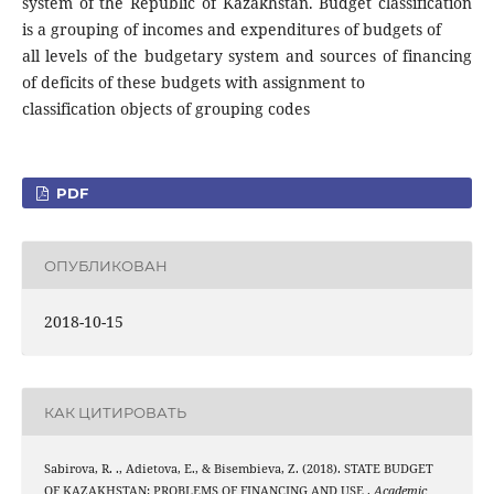
system of the Republic of Kazakhstan. Budget classification
is a grouping of incomes and expenditures of budgets of
all levels of the budgetary system and sources of financing
of deficits of these budgets with assignment to
classification objects of grouping codes
PDF
ОПУБЛИКОВАН
2018-10-15
КАК ЦИТИРОВАТЬ
Sabirova, R. ., Adietova, E., & Bisembieva, Z. (2018). STATE BUDGET
OF KAZAKHSTAN: PROBLEMS OF FINANCING AND USE .
Academic