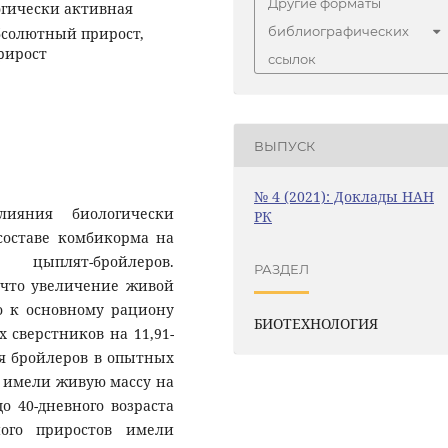
Другие форматы
огически активная
библиографических
абсолютный прирост,
рирост
ссылок
ВЫПУСК
№ 4 (2021): Доклады НАН
лияния биологически
РК
составе комбикорма на
 цыплят-бройлеров.
РАЗДЕЛ
 что увеличение живой
о к основному рациону
БИОТЕХНОЛОГИЯ
 сверстников на 11,91-
я бройлеров в опытных
и имели живую массу на
о 40-дневного возраста
ного приростов имели