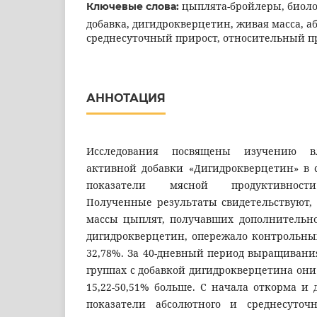
цыплята-бройлеры, биол
Ключевые слова:
добавка, дигидрокверцетин, живая масса, 
среднесуточный прирост, относительный п
АННОТАЦИЯ
Исследования посвящены изучению в
активной добавки «Дигидрокверцетин» в 
показатели мясной продуктивности
Полученные результаты свидетельствуют,
массы цыплят, получавших дополнительн
дигидрокверцетин, опережало контрольных
32,78%. За 40-дневный период выращивани
группах с добавкой дигидрокверцетина он
15,22-50,51% больше. С начала откорма и д
показатели абсолютного и среднесуточ