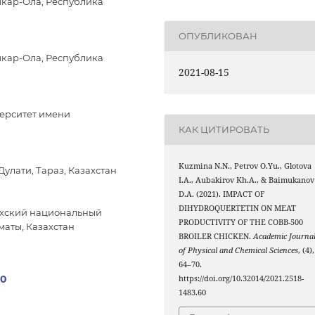
кар-Ола, Республика
ОПУБЛИКОВАН
кар-Ола, Республика
2021-08-15
ерситет имени
КАК ЦИТИРОВАТЬ
Kuzmina N.N., Petrov O.Yu., Glotova
улати, Тараз, Казахстан
I.A., Aubakirov Kh.A., & Baimukanov
D.A. (2021). IMPACT OF
DIHYDROQUERTETIN ON MEAT
ахский национальный
PRODUCTIVITY OF THE COBB-500
маты, Казахстан
BROILER CHICKEN.
Academic Journa
of Physical and Chemical Sciences
, (4),
64–70.
60
https://doi.org/10.32014/2021.2518-
1483.60