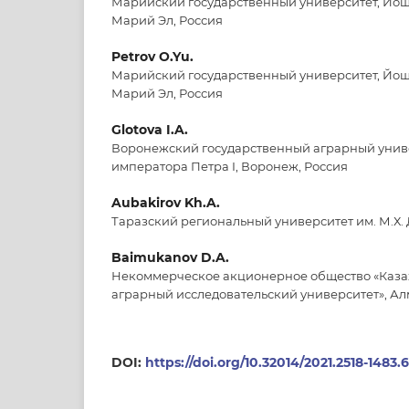
Марийский государственный университет, Йош
Марий Эл, Россия
Petrov O.Yu.
Марийский государственный университет, Йош
Марий Эл, Россия
Glotova I.A.
Воронежский государственный аграрный унив
императора Петра I, Воронеж, Россия
Aubakirov Kh.A.
Таразский региональный университет им. М.Х. Д
Baimukanov D.A.
Некоммерческое акционерное общество «Каз
аграрный исследовательский университет», Ал
DOI:
https://doi.org/10.32014/2021.2518-1483.