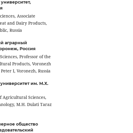
университет,
ия
ciences, Associate
eat and Dairy Products,
blic, Russia
ый аграрный
Воронеж, Россия
Sciences, Professor of the
ltural Products, Voronezh
Peter I, Voronezh, Russia
университет им. М.Х.
 Agricultural Sciences,
hnology, M.H. Dulati Taraz
нерное общество
едовательский