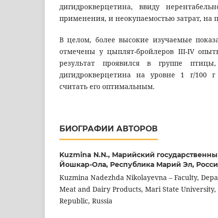
дигидрокверцетина, ввиду нерентабельн
применения, и неокупаемостью затрат, на 
В целом, более высокие изучаемые показ
отмечены у цыплят-бройлеров III-IV опы
результат проявился в группе птицы,
дигидрокверцетина на уровне 1 г/100 г
считать его оптимальным.
БИОГРАФИИ АВТОРОВ
Kuzmina N.N.,
Марийский государственны
Йошкар-Ола, Республика Марий Эл, Росс
Kuzmina Nadezhda Nikolayevna – Faculty, Depa
Meat and Dairy Products, Mari State University,
Republic, Russia