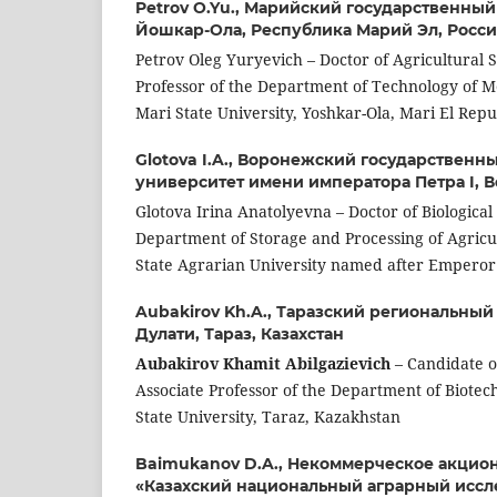
Petrov O.Yu.,
Марийский государственный 
Йошкар-Ола, Республика Марий Эл, Росс
Petrov Oleg Yuryevich – Doctor of Agricultural S
Professor of the Department of Technology of M
Mari State University, Yoshkar-Ola, Mari El Repu
Glotova I.A.,
Воронежский государственн
университет имени императора Петра I, 
Glotova Irina Anatolyevna – Doctor of Biological 
Department of Storage and Processing of Agricu
State Agrarian University named after Emperor 
Aubakirov Kh.A.,
Таразский региональный 
Дулати, Тараз, Казахстан
Aubakirov Khamit Abilgazievich
– Candidate of
Associate Professor of the Department of Biotec
State University, Taraz, Kazakhstan
Baimukanov D.A.,
Некоммерческое акцио
«Казахский национальный аграрный иссл