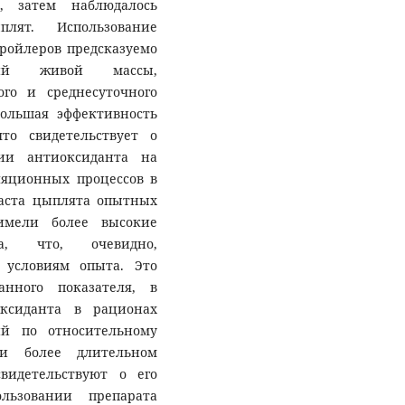
, затем наблюдалось
лят. Использование
ройлеров предсказуемо
ений живой массы,
го и среднесуточного
ольшая эффективность
то свидетельствует о
ии антиоксиданта на
яционных процессов в
раста цыплята опытных
 имели более высокие
та, что, очевидно,
 условиям опыта. Это
нного показателя, в
оксиданта в рационах
й по относительному
и более длительном
видетельствуют о его
льзовании препарата