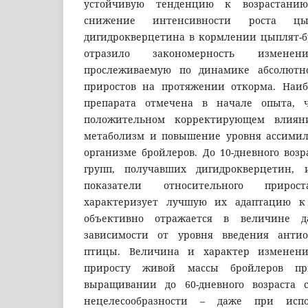
устойчивую тенденцию к возрастанию
снижение интенсивности роста цып
дигидрокверцетина в кормлении цыплят-б
отразило закономерность измен
прослеживаемую по динамике абсолютно
приростов на протяжении откорма. Наиб
препарата отмечена в начале опыта, ч
положительном корректирующем влиян
метаболизм и повышение уровня ассимил
организме бройлеров. До 10-дневного воз
групп, получавших дигидрокверцетин,
показатели относительного прирос
характеризует лучшую их адаптацию к
объективно отражается в величине да
зависимости от уровня введения анти
птицы. Величина и характер изменени
приросту живой массы бройлеров пр
выращивании до 60-дневного возраста с
нецелесообразности – даже при испо