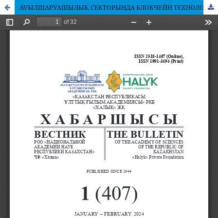
АУЫЛШАРУАШЫЛЫҚ СЕКТОРЫНДА БЛОКЧЕЙН ТЕХНОЛОГИЯСЫН ҚОЛДАНУДЫҢ ТЕОРИЯЛЫҚ АСПЕКТІЛЕРІ