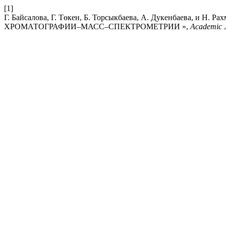
[1]
Г. Байсалова, Г. Төкен, Б. Торсыкбаева, А. Дукенбае
ХРОМАТОГРАФИИ–МАСС–СПЕКТРОМЕТРИИ »,
Academic J