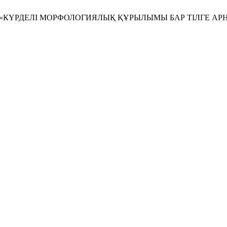
Жумажанов, «КҮРДЕЛІ МОРФОЛОГИЯЛЫҚ ҚҰРЫЛЫМЫ БАР ТІЛГ