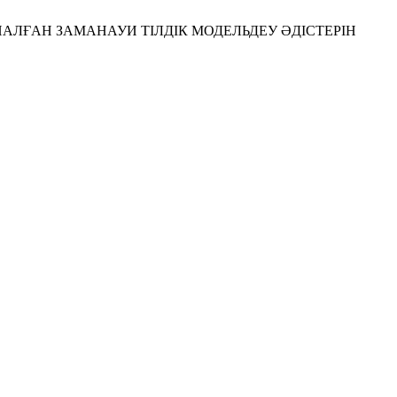
Е АРНАЛҒАН ЗАМАНАУИ ТІЛДІК МОДЕЛЬДЕУ ӘДІСТЕРІН