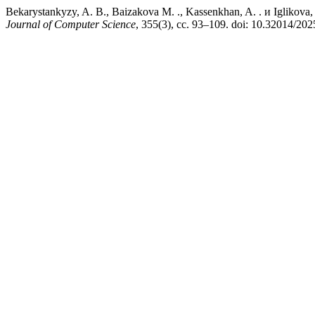
Bekarystankyzy, A. B., Baizakova М. ., Kassenkhan, A. 
Journal of Computer Science
, 355(3), сс. 93–109. doi: 10.32014/20