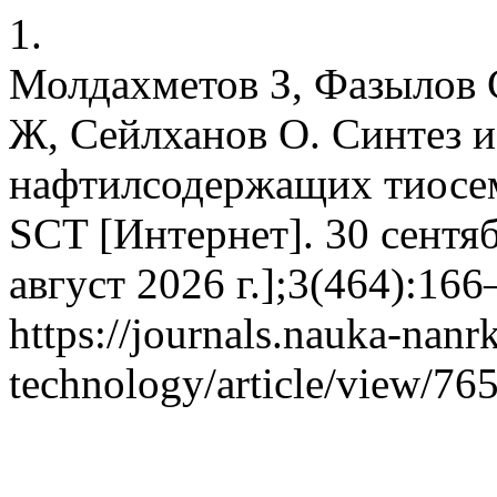
1.
Молдахметов З, Фазылов 
Ж, Сейлханов О. Синтез и
нафтилсодержащих тиосем
SCT [Интернет]. 30 сентяб
август 2026 г.];3(464):166
https://journals.nauka-nanr
technology/article/view/76