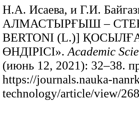
Н.А. Исаева, и Г.И. Байг
АЛМАСТЫРҒЫШ – СТЕВ
BERTONI (L.)] ҚОСЫЛ
ӨНДІРІСІ».
Academic Scien
(июнь 12, 2021): 32–38. п
https://journals.nauka-nanr
technology/article/view/268