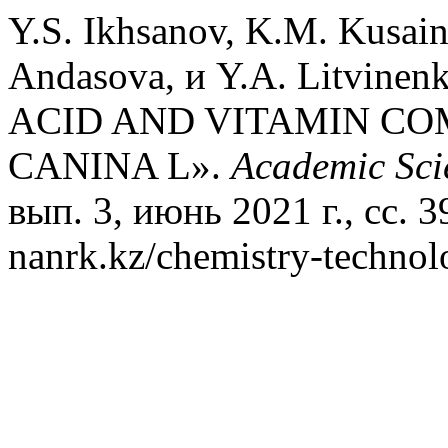
Y.S. Ikhsanov, K.M. Kusai
Andasova, и Y.A. Litvin
ACID AND VITAMIN CO
CANINA L».
Academic Scie
вып. 3, июнь 2021 г., сс. 39
nanrk.kz/chemistry-technol