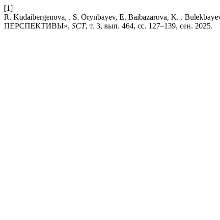
[1]
R. Kudaibergenova, . S. Orynbayev, E. Baibazarova, K. 
ПЕРСПЕКТИВЫ»,
SCT
, т. 3, вып. 464, сс. 127–139, сен. 2025.