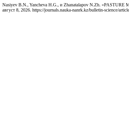
Nasiyev B.N., Yancheva H.G., и Zhanatalapov N.Zh. «PAS
август 8, 2026. https://journals.nauka-nanrk.kz/bulletin-science/artic