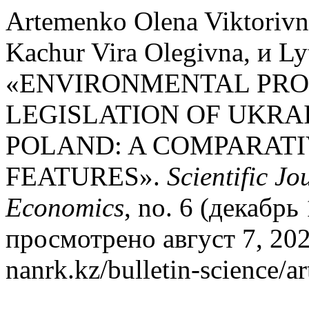
Artemenko Olena Viktorivn
Kachur Vira Olegivna, и Ly
«ENVIRONMENTAL PRO
LEGISLATION OF UKRA
POLAND: A COMPARATI
FEATURES».
Scientific J
Economics
, no. 6 (декабрь
просмотрено август 7, 2026
nanrk.kz/bulletin-science/a