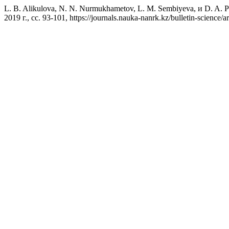
L. B. Alikulova, N. N. Nurmukhametov, L. M. Sembiyeva, 
2019 г., сс. 93-101, https://journals.nauka-nanrk.kz/bulletin-science/a