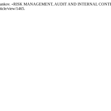
и D. A. Pankov. «RISK MANAGEMENT, AUDIT AND INTERNAL CON
rticle/view/1465.