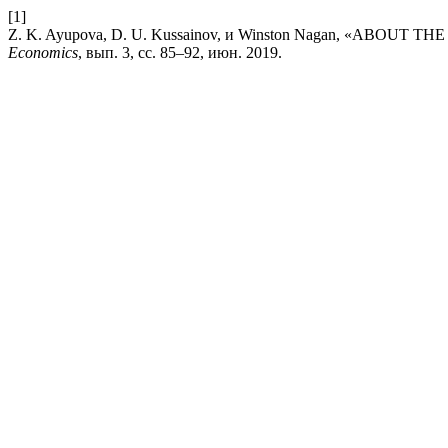
[1]
Z. K. Ayupova, D. U. Kussainov, и Winston Nagan, «AB
Economics
, вып. 3, сс. 85–92, июн. 2019.