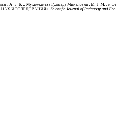
ызы , А. З. Б. ., Мухамедиева Гульзада Миналовна , М. Г. М. .
АНАХ ИССЛЕДОВАНИЯ»,
Scientific Journal of Pedagogy and Ec