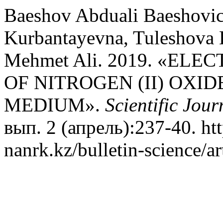
Baeshov Abduali Baeshovic
Kurbantayevna, Tuleshova 
Mehmet Ali. 2019. «E
OF NITROGEN (II) OXI
MEDIUM».
Scientific Jou
вып. 2 (апрель):237-40. htt
nanrk.kz/bulletin-science/a