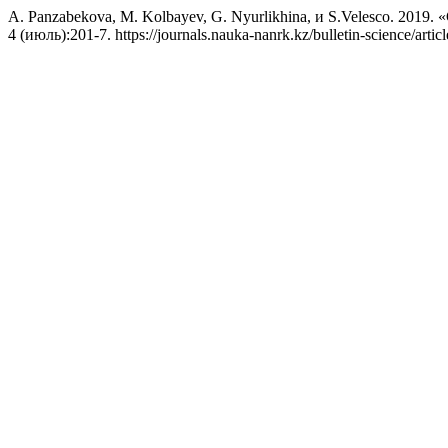
A. Panzabekova, M. Kolbayev, G. Nyurlikhina, и S.Veles
4 (июль):201-7. https://journals.nauka-nanrk.kz/bulletin-science/artic