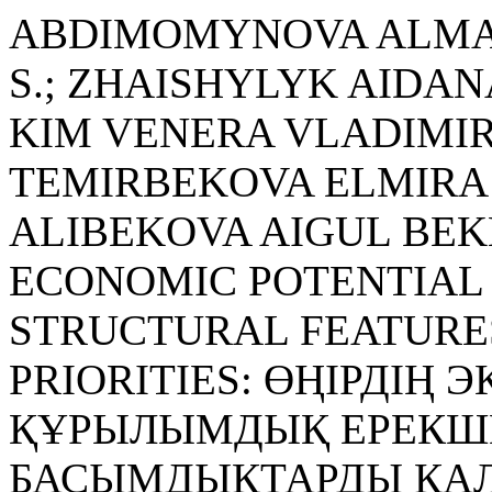
ABDIMOMYNOVA ALMAK
S.; ZHAISHYLYK AIDANA
KIM VENERA VLADIMIROV
TEMIRBEKOVA ELMIRA T
ALIBEKOVA AIGUL BEKH
ECONOMIC POTENTIAL 
STRUCTURAL FEATURE
PRIORITIES: ӨҢІРДІҢ
ҚҰРЫЛЫМДЫҚ ЕРЕКШЕ
БАСЫМДЫҚТАРДЫ ҚА