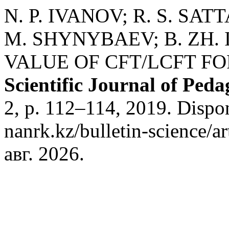
N. P. IVANOV; R. S. SAT
M. SHYNYBAEV; B. ZH.
VALUE OF CFT/LCFT F
Scientific Journal of Pe
2, p. 112–114, 2019. Dispon
nanrk.kz/bulletin-science/a
авг. 2026.