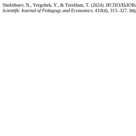
Shektibaev, N., Yergobek, Y., & Torekhan, T. (202
Scientific Journal of Pedagogy and Economics
,
410
(4), 315–327. ht