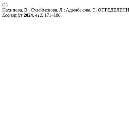
(1)
Нахипова, В.; Сулейменова, Л.; Адылбекова, Э. О
Economics
2024
,
412
, 171–186.